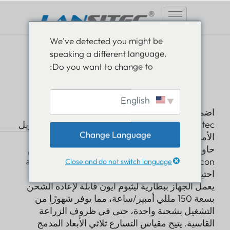
انتقل
We've detected you might be
إلى
speaking a different language.
المحتوى
القط-1
Do you want to change to:
علامة تتبع الماشية
English
اضمن مراقبة دقيقة للماشية مع جهاز تتبع الماشية
Lansitec، المصمم خصيصًا للاستخدام الخارجي طويل
Change Language
الأمد والمتين. صُمم هذا الجهاز بتقنية البلوتوث في
حاوية متينة وصديقة للحيوانات، ويبثّ باستمرار حزم
iBeacon، ويدعم ما يصل إلى ستة إطارات بث لتلبية
Close and do not switch language
احتياجات التتبع المتنوعة.
يعمل الجهاز ببطارية ليثيوم أيون قابلة لإعادة الشحن
بسعة 150 مللي أمبير/ساعة، مما يوفر شهورًا من
التشغيل بشحنة واحدة، حتى في ظروف الزراعة
القاسية. يتيح مقياس التسارع ثلاثي الأبعاد المدمج