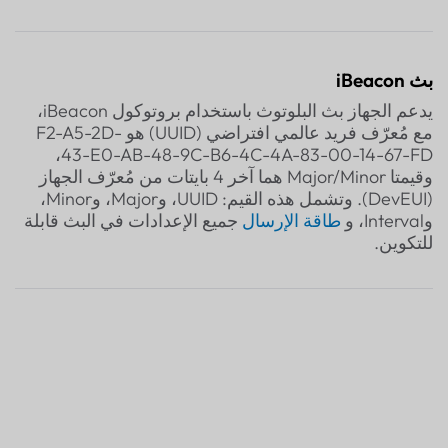
بث iBeacon
يدعم الجهاز بث البلوتوث باستخدام بروتوكول iBeacon،
مع مُعرّف فريد عالمي افتراضي (UUID) هو F2-A5-2D-
43-E0-AB-48-9C-B6-4C-4A-83-00-14-67-FD،
وقيمتا Major/Minor هما آخر 4 بايتات من مُعرّف الجهاز
(DevEUI). وتشمل هذه القيم: UUID، وMajor، وMinor،
وInterval، و
طاقة الإرسال
جميع الإعدادات في البث قابلة
للتكوين.