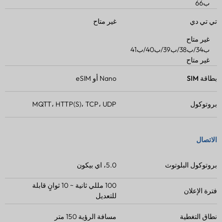
ب66
تي تي دي
غير متاح
غير متاح
ب34/ب38/ب39/ب40/ب41
غير متاح
بطاقة SIM
Nano أو eSIM
بروتوكول
MQTT، HTTP(S)، TCP، UDP
الاتصال
بروتوكول البلوتوث
5.0، اي بيكون
100 مللي ثانية ~ 10 ثوانٍ قابلة
فترة الإعلان
للتعديل
نطاق التغطية
مسافة الرؤية 150 متر