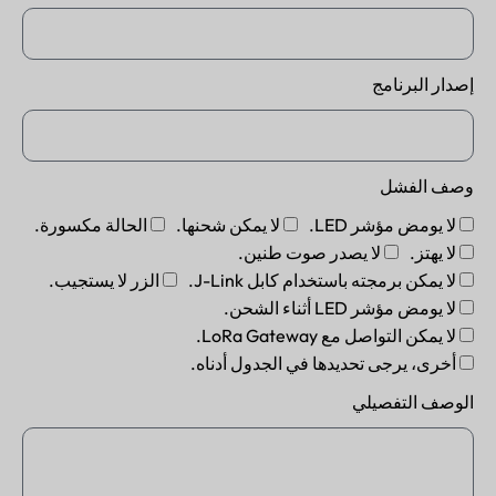
إصدار البرنامج
وصف الفشل
لا يومض مؤشر LED.
لا يمكن شحنها.
الحالة مكسورة.
لا يهتز.
لا يصدر صوت طنين.
لا يمكن برمجته باستخدام كابل J-Link.
الزر لا يستجيب.
لا يومض مؤشر LED أثناء الشحن.
لا يمكن التواصل مع LoRa Gateway.
أخرى، يرجى تحديدها في الجدول أدناه.
الوصف التفصيلي