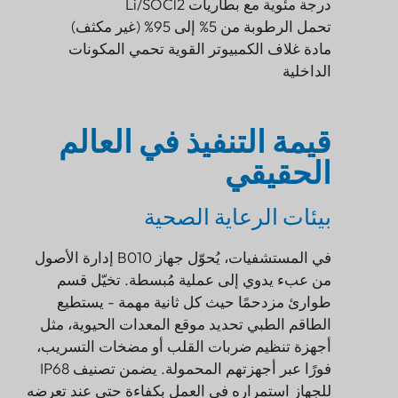
درجة مئوية مع بطاريات Li/SOCl2
تحمل الرطوبة من 5% إلى 95% (غير مكثف)
مادة غلاف الكمبيوتر القوية تحمي المكونات
الداخلية
قيمة التنفيذ في العالم
الحقيقي
بيئات الرعاية الصحية
في المستشفيات، يُحوّل جهاز B010 إدارة الأصول
من عبء يدوي إلى عملية مُبسطة. تخيّل قسم
طوارئ مزدحمًا حيث كل ثانية مهمة - يستطيع
الطاقم الطبي تحديد موقع المعدات الحيوية، مثل
أجهزة تنظيم ضربات القلب أو مضخات التسريب،
فورًا عبر أجهزتهم المحمولة. يضمن تصنيف IP68
للجهاز استمراره في العمل بكفاءة حتى عند تعرضه