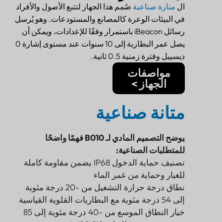
ال
منارة صناعية
صُمم هذا الجهاز لتتبع الأصول والأفراد
في البيئات الوعرة كالمصانع والمستودعات. وهو يُرسل
رسائل iBeacon باستمرار وفقًا للإعدادات، ويمكن أن
يصل عمر البطارية إلى 10 سنوات عند مستوى إشارة 0
ديسيبل وفترة زمنية 0.5 ثانية.
مواصفات
الجهاز >
متانة صناعية
يوضح التصميم المادي لـ B010 فهمًا واضحًا
للمتطلبات الصناعية:
تصنيف حماية الدخول IP68 يضمن مقاومة كاملة
للغبار وحماية من غمر الماء
نطاق درجة حرارة التشغيل من -20 درجة مئوية
إلى 54 درجة مئوية مع البطاريات القلوية القياسية
خيار النطاق الموسع من -40 درجة مئوية إلى 85