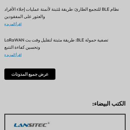
نظام BLE للتجمع الطارئ: طريقة مُثبتة لأتمتة عمليات إجلاء الأفراد
والعثور على المفقودين
اقرأ المزيد »
تصفية حمولة BLE: طريقة مثبتة لتقليل وقت بث LoRaWAN
وتحسين كفاءة التتبع
اقرأ المزيد »
عرض جميع المدونات
الكتب البيضاء: