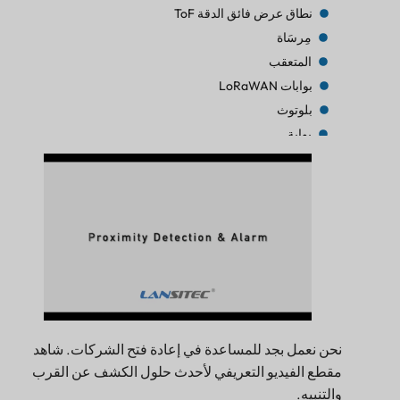
نطاق عرض فائق الدقة ToF
مِرسَاة
المتعقب
بوابات LoRaWAN
بلوتوث
بوابة
المتعقب
المتعقب
بلوتوث AoA
بوابة
بلوتوث
بوابة
بلوتوث
بوابة
نحن نعمل بجد للمساعدة في إعادة فتح الشركات. شاهد
المتعقب
مقطع الفيديو التعريفي لأحدث حلول الكشف عن القرب
منارة
والتنبيه.
المستشعر