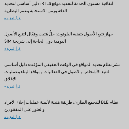
اتفاقية مستوى الخدمة لتحديد موقع RTLS: دليل أساسي لتحديد
الدقة وزمن الاستجابة وعمر البطارية
اقرأ المزيد »
جهاز تتبع الأصول بتقنية البلوتوث: حلٌّ مُثبت وفعّال لتتبع الأصول
اليومية دون الحاجة إلى شريحة SIM
اقرأ المزيد »
نشر نظام تحديد المواقع في الوقت الحقيقي المؤقت: دليل أساسي
لتتبع الأشخاص والأصول في الفعاليات ومواقع البناء وعمليات
الإغلاق
اقرأ المزيد »
نظام BLE للتجمع الطارئ: طريقة مُثبتة لأتمتة عمليات إجلاء الأفراد
والعثور على المفقودين
اقرأ المزيد »