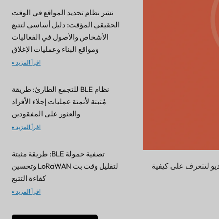
نشر نظام تحديد المواقع في الوقت
الحقيقي المؤقت: دليل أساسي لتتبع
الأشخاص والأصول في الفعاليات
ومواقع البناء وعمليات الإغلاق
اقرأ المزيد »
نظام BLE للتجمع الطارئ: طريقة
مُثبتة لأتمتة عمليات إجلاء الأفراد
والعثور على المفقودين
اقرأ المزيد »
تصفية حمولة BLE: طريقة مثبتة
كشف عن التقارب #Lansitec! شاهد هذا الفيديو لتتعرف على كيفية
لتقليل وقت بث LoRaWAN وتحسين
كفاءة التتبع
اقرأ المزيد »