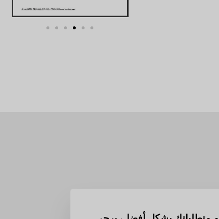
م متطلباتك بشكل أفضل، يرجى