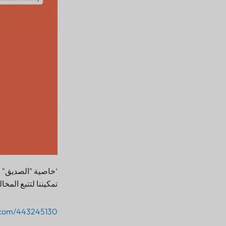
تمكيننا لتتبع المخ
o.com/443245130