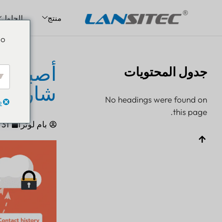
منتج
الحلول
انتقل
Do
إلى
المحتوى
أصبحت و
جدول المحتويات
شارات 
No headings were found on
e
this page.
بام لوثرا
31 يوليو 2020