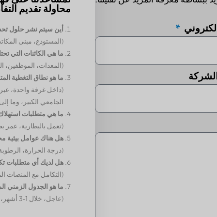
محاولة تقديم التف
إلكتروني
أين سيتم نشر حلول تحدي
(المستودع، مبنى المكاتب،
ما هي الكائنات التي تحتا
(المعدات، الموظفين، ال
لشركة
ما هو نطاق التغطية المتو
(داخل غرفة واحدة، عبر 
الجامعي الكبير، وما إلى
ما هي متطلبات استهلاك
(تعمل بالبطارية، عمر ب
هل هناك عوامل بيئية مح
(درجة الحرارة، الرطوبة
هل لديك أي متطلبات تك
(التكامل مع المنصات الم
ما هو الجدول الزمني ال
(عاجل، خلال 1-3 أشهر، مرن، الخ.)