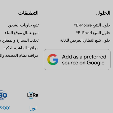
الحلول
التطبيقات
حلول التتبع B-Mobile®
تتبع حاويات الشحن
حلول التتبع B-Fixed®
تتبع عمال موقع البناء
حلول تتبع النطاق العريض للغاية
تعقب السيارة والمفتاح ف
مراقبة الماشية الذكية
مراقبة نظام المضخة وا
PT
IT
JA
ES
لورا
9001
DE