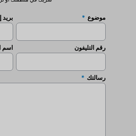
موضوع
بريد 
رقم التليفون
اسم ا
رسالتك