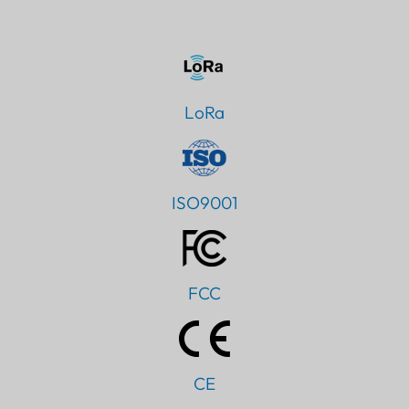
LoRa
ISO9001
FCC
CE