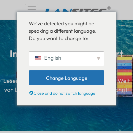
Zum
We've detected you might be
Inhalt
speaking a different language.
springen
Do you want to change to:
Informiert sein, informiert
English
bleiben
Change Language
Lesen Sie alles über die Neuigkeiten aus der Welt
von Lansitec und bleiben Sie immer einen Schritt
Close and do not switch language
voraus.