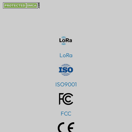
LoRa
ISO9001
FCC