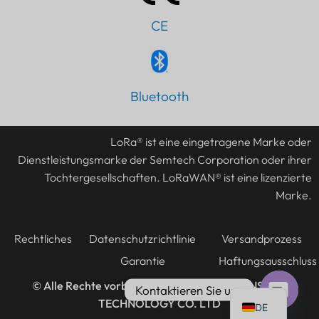
CE
Bluetooth
LoRa® ist eine eingetragene Marke oder
Dienstleistungsmarke der Semtech Corporation oder ihrer
Tochtergesellschaften. LoRaWAN® ist eine lizenzierte
Marke.
Rechtliches
Datenschutzrichtlinie
Versandprozess
Garantie
Haftungsausschluss
© Alle Rechte vorbehalten @2016-2026
LANSITEC
Kontaktieren Sie uns
TECHNOLOGY CO. LTD
DE
Offener