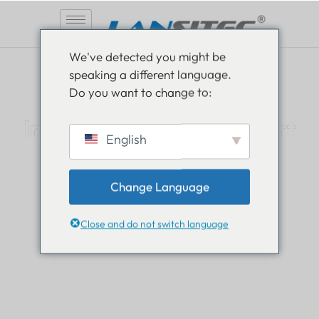
Zum
We've detected you might be
Inhalt
speaking a different language.
springen
Do you want to change to:
Informiert sein, informiert
English
bleiben
Change Language
Lesen Sie alles über die Neuigkeiten aus der Welt
von Lansitec und bleiben Sie immer einen Schritt
Close and do not switch language
voraus.