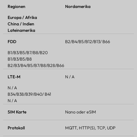
Regionen
Nordamerika
Europa / Afrika
China / Indien
Lateinamerika
FDD
B2/B4/B5/B12/B13/ B66
B1/B3/B5/B7/B8/B20
B1/B3/B5/B8
B2/B3/B4/B5/B7/B8/B28/B66
LTE-M
N / A
N / A
B34/B38/B39/B40/ B41
N / A
SIM Karte
Nano oder eSIM
Protokoll
MQTT, HTTP(S), TCP, UDP