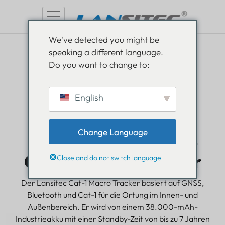
Zum
We've detected you might be
Inhalt
speaking a different language.
springen
Do you want to change to:
English
Change Language
CAT-1 Bluetooth Makro-Tracker
Cat-1 Makro-Tracker
Close and do not switch language
Der Lansitec Cat-1 Macro Tracker basiert auf GNSS,
Bluetooth und Cat-1 für die Ortung im Innen- und
Außenbereich. Er wird von einem 38.000-mAh-
Industrieakku mit einer Standby-Zeit von bis zu 7 Jahren