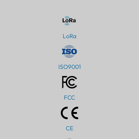
LoRa
ISO9001
FCC
CE