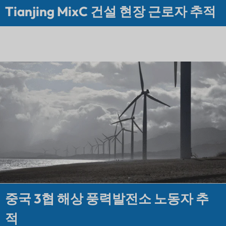
Tianjing MixC 건설 현장 근로자 추적
중국 3협 해상 풍력발전소 노동자 추
적