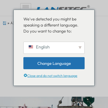
콘
We've detected you might be
텐
집
»
사례 건설 현장
speaking a different language.
츠
Do you want to change to:
로
건
너
English
뛰
사용 사례
기
Change Language
건설 현장
Close and do not switch language