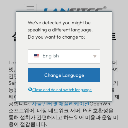
콘
We've detected you might be
텐
speaking a different language.
츠
실내 LoRaWAN 게이트
Do you want to change to:
로
웨이
건
너
English
뛰
Lansitec 실내
로라완
이 게이트웨이는 내장 이더
기
넷, 옵션 LTE 업링크 및 2.4GHz Wi-Fi를 지원하여
Change Language
간편한 실내 설치를 위해 설계되었습니다.
Semtech의 SX1302 칩셋으로 구동되며 다양한 기
능을 지원합니다.
로라완
버전 1.0.3의 이 게이트
Close and do not switch language
웨이는 중소 규모 기업에 확장 가능한 솔루션을 제
공합니다.
사물인터넷 애플리케이션
OpenWRT
소프트웨어, 내장 네트워크 서버, PoE 호환성을
통해 설치가 간편해지고 하드웨어 비용과 운영 비
용이 절감됩니다.