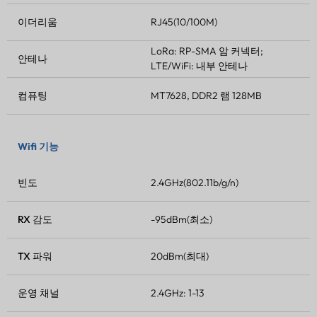
이더리움
RJ45(10/100M)
LoRa: RP-SMA 암 커넥터;
안테나
LTE/WiFi: 내부 안테나
컴퓨팅
MT7628, DDR2 램 128MB
Wifi 기능
빈도
2.4GHz(802.11b/g/n)
RX 감도
-95dBm(최소)
TX 파워
20dBm(최대)
운영 채널
2.4GHz: 1-13