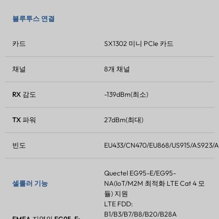
블루투스 연결
카드
SX1302 미니 PCIe 카드
채널
8개 채널
RX 감도
-139dBm(최소)
TX 파워
27dBm(최대)
빈도
EU433/CN470/EU868/US915/AS923/A
Quectel EG95-E/EG95-
셀룰러 기능
NA(IoT/M2M 최적화 LTE Cat 4 모
듈) 지원
LTE FDD:
B1/B3/B7/B8/B20/B28A