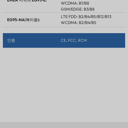
EMEA 지역의 EG95-E:
WCDMA: B1/B8
GSM/EDGE: B3/B8
LTE FDD: B2/B4/B5/B12/B13
EG95-NA(북미용):
WCDMA: B2/B4/B5
인증
CE, FCC, RCM