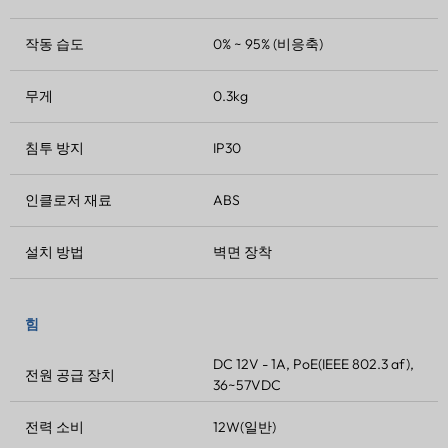
작동 습도
0% ~ 95% (비응축)
무게
0.3kg
침투 방지
IP30
인클로저 재료
ABS
설치 방법
벽면 장착
힘
DC 12V - 1A, PoE(IEEE 802.3 af),
전원 공급 장치
36~57VDC
전력 소비
12W(일반)