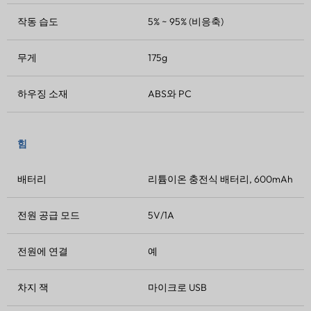
작동 습도
5% ~ 95% (비응축)
무게
175g
하우징 소재
ABS와 PC
힘
배터리
리튬이온 충전식 배터리, 600mAh
전원 공급 모드
5V/1A
전원에 연결
예
차지 잭
마이크로 USB