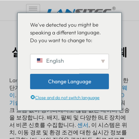
콘
We've detected you might be
텐
speaking a different language.
츠
와이파이
Do you want to change to:
로
실내 블루투스 게이트웨
건
너
English
이
뛰
기
Lansitec으로 실내 자산 및 인력 추적 시스템을 한
Change Language
단계 업그레이드하세요.
실내 블루투스 게이트웨
이
. ~을 중심으로 설계되었습니다.
블루투스 5.0
Close and do not switch language
기술
이 게이트웨이는 Wi-Fi를 통해 추가 네트워
크 요금 없이 장거리에서도 끊김 없는 데이터 전송
을 보장합니다. 배지, 팔찌 및 다양한 BLE 장치에
서 비콘 신호를 수집합니다.
센서
, 이 시스템은 위
치, 이동 경로 및 환경 조건에 대한 실시간 정보를