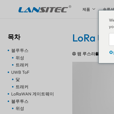
제품
솔루
콘
We
텐
yo
츠
로
LoRa 대
목차
건
너
블루투스
뛰
팸 루스라
2023년
위성
기
트래커
UWB ToF
닻
트래커
LoRaWAN 게이트웨이
블루투스
위성