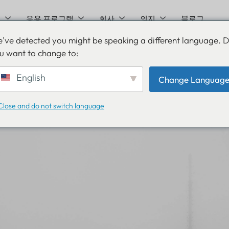
션
응용 프로그램
회사
의지
블로그
've detected you might be speaking a different language. 
u want to change to:
 LoRaWAN
English
Change Languag
Close and do not switch language
 12월 22일
로라완