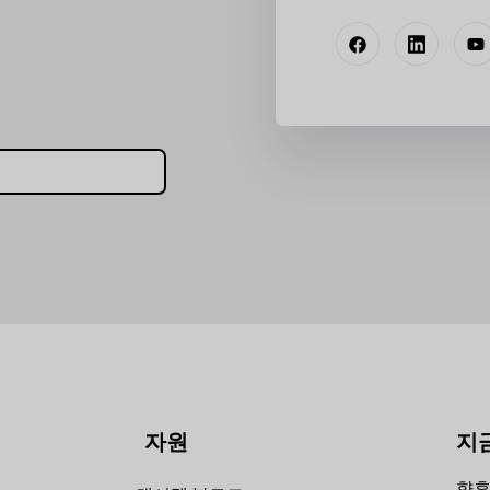
자원
지
향후