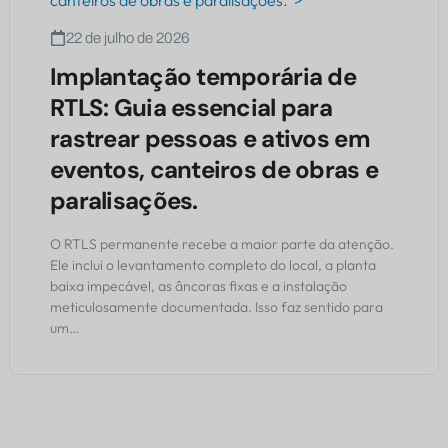
canteiros de obras e paralisações.">
22 de julho de 2026
Implantação temporária de
RTLS: Guia essencial para
rastrear pessoas e ativos em
eventos, canteiros de obras e
paralisações.
O RTLS permanente recebe a maior parte da atenção.
Ele inclui o levantamento completo do local, a planta
baixa impecável, as âncoras fixas e a instalação
meticulosamente documentada. Isso faz sentido para
um…