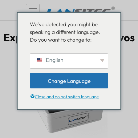
Pular
We've detected you might be
para
speaking a different language.
o
Explore nossos dispositivos
Do you want to change to:
conteúdo
GALERIA DE PRODUTOS
English
Change Language
Close and do not switch language