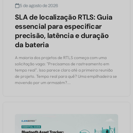
5 de agosto de 2026
SLA de localização RTLS: Guia
essencial para especificar
precisão, latência e duração
da bateria
A maioria dos projetos de RTLS começa com uma
solicitação vaga: "Precisamos de rastreamento em
tempo real". Isso parece claro até a primeira reunião
de projeto. Tempo real para quê? Uma empilhadeira se
movendo por um armazém?...