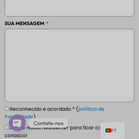
SUA MENSAGEM
Reconhecido e acordado * (
política de
Privacidade
)
Contate-nos
Assine nossa newsletter para ficar conectado
PT
Bate-
conosco!