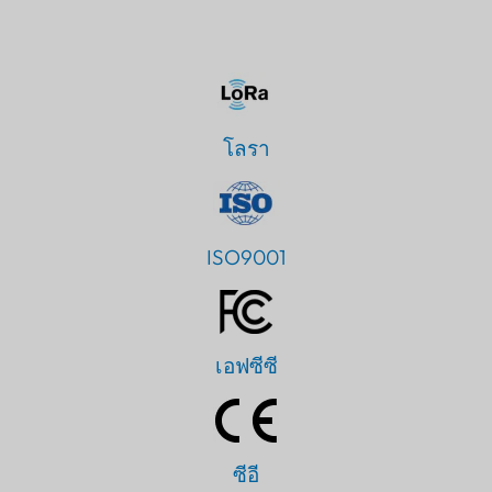
โลรา
ISO9001
เอฟซีซี
ซีอี