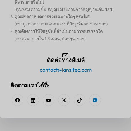
พิจารณาหรือไม่?
(อุณหภูมิ ความชื้น สัญญาณรบกวนจากสัญญาณอื่น ฯลฯ)
คุณมีข้อกำหนดการรวมเฉพาะใดๆ หรือไม่?
(การบูรณาการกับแพลตฟอร์มที่มีอยู่/ที่พัฒนาเอง ฯลฯ)
คุณต้องการให้โซลูชันนี้ดำเนินตามกำหนดเวลาใด
(เร่งด่วน, ภายใน 1-3 เดือน, ยืดหยุ่น, ฯลฯ)
ติดต่อทางอีเมล์
contact@lansitec.com
ติดตามเราได้ที่: