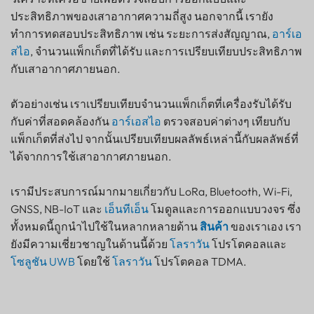
ประสิทธิภาพของเสาอากาศความถี่สูง นอกจากนี้ เรายัง
ทำการทดสอบประสิทธิภาพ เช่น ระยะการส่งสัญญาณ,
อาร์เอ
สไอ
, จำนวนแพ็กเก็ตที่ได้รับ และการเปรียบเทียบประสิทธิภาพ
กับเสาอากาศภายนอก.
ตัวอย่างเช่น เราเปรียบเทียบจำนวนแพ็กเก็ตที่เครื่องรับได้รับ
กับค่าที่สอดคล้องกัน
อาร์เอสไอ
ตรวจสอบค่าต่างๆ เทียบกับ
แพ็กเก็ตที่ส่งไป จากนั้นเปรียบเทียบผลลัพธ์เหล่านี้กับผลลัพธ์ที่
ได้จากการใช้เสาอากาศภายนอก.
เรามีประสบการณ์มากมายเกี่ยวกับ LoRa, Bluetooth, Wi-Fi,
GNSS, NB-IoT และ
เอ็นทีเอ็น
โมดูลและการออกแบบวงจร ซึ่ง
ทั้งหมดนี้ถูกนำไปใช้ในหลากหลายด้าน
สินค้า
ของเราเอง เรา
ยังมีความเชี่ยวชาญในด้านนี้ด้วย
โลราวัน
โปรโตคอลและ
โซลูชัน UWB
โดยใช้
โลราวัน
โปรโตคอล TDMA.