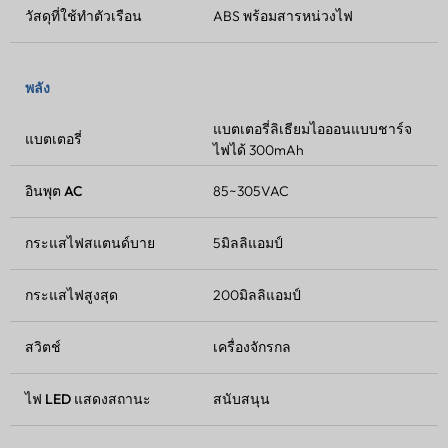
วัสดุที่ใช้ทำตัวเรือน
ABS พร้อมสารหน่วงไฟ
พลัง
แบตเตอรี่ลิเธียมไอออนแบบชาร์จ
แบตเตอรี่
ไฟได้ 300mAh
อินพุต AC
85~305VAC
กระแสไฟสแตนด์บาย
5มิลลิแอมป์
กระแสไฟสูงสุด
200มิลลิแอมป์
สวิตช์
เครื่องจักรกล
ไฟ LED แสดงสถานะ
สนับสนุน