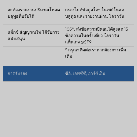
จะต้องรายงานปริมาณโหลด
กรองไบต์ข้อมูลใดๆ ในเพย์โหลด
บลูทูธที่ปรับได้
บลูทูธ และรายงานผ่าน
โลราวัน
105*, ส่งข้อความบีคอนได้สูงสุด 15
แม็กซ์
สัญญาณไฟ
ได้รับการ
ข้อความในครั้งเดียว
โลราวัน
สนับสนุน
แพ็คเกจ @SF9
* กรุณาติดต่อเราหากต้องการเพิ่ม
เติม
การรับรอง
ซีอี, เอฟซีซี, อาร์ซีเอ็ม