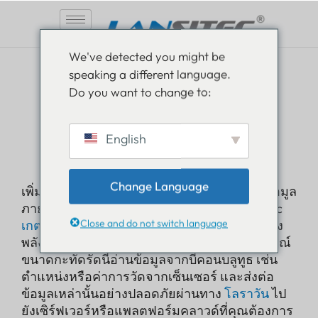
ข้าม
We've detected you might be
ไป
speaking a different language.
ที่
Do you want to change to:
เนื้อหา
โลราวัน
ซ็อกเก็ตซิงค์
English
เกตเวย์บลูทูธ
Change Language
เพิ่มประสิทธิภาพการติดตามและเก็บรวบรวมข้อมูล
ภายในอาคารของคุณด้วย Lansitec SocketSync
Close and do not switch language
เกตเวย์บลูทูธ
. สร้างขึ้นจากการผสมผสานอันทรง
พลังของ BLE และ
เทคโนโลยี LoRaWAN
, อุปกรณ์
ขนาดกะทัดรัดนี้อ่านข้อมูลจากบีคอนบลูทูธ เช่น
ตำแหน่งหรือค่าการวัดจากเซ็นเซอร์ และส่งต่อ
ข้อมูลเหล่านั้นอย่างปลอดภัยผ่านทาง
โลราวัน
ไป
ยังเซิร์ฟเวอร์หรือแพลตฟอร์มคลาวด์ที่คุณต้องการ