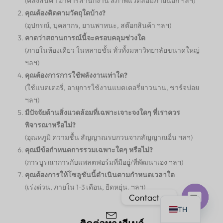
(คลังสินค้า อาคารสำนักงาน สภาพแวดล้อมภายนอก ฯลฯ)
คุณต้องติดตามวัตถุใดบ้าง?
(อุปกรณ์, บุคลากร, ยานพาหนะ, สต๊อกสินค้า ฯลฯ)
คาดว่าสถานการณ์นี้จะครอบคลุมช่วงใด
(ภายในห้องเดียว ในหลายชั้น ทั่วทั้งมหาวิทยาลัยขนาดใหญ่
ฯลฯ)
คุณต้องการการใช้พลังงานเท่าใด?
(ใช้แบตเตอรี่, อายุการใช้งานแบตเตอรี่ยาวนาน, ชาร์จบ่อย
ฯลฯ)
มีปัจจัยด้านสิ่งแวดล้อมที่เฉพาะเจาะจงใดๆ ที่เราควร
พิจารณาหรือไม่?
(อุณหภูมิ ความชื้น สัญญาณรบกวนจากสัญญาณอื่น ฯลฯ)
คุณมีข้อกำหนดการรวมเฉพาะใดๆ หรือไม่?
(การบูรณาการกับแพลตฟอร์มที่มีอยู่/ที่พัฒนาเอง ฯลฯ)
คุณต้องการให้โซลูชันนี้ดำเนินตามกำหนดเวลาใด
(เร่งด่วน, ภายใน 1-3 เดือน, ยืดหยุ่น, ฯลฯ)
Contact us
TH
Open