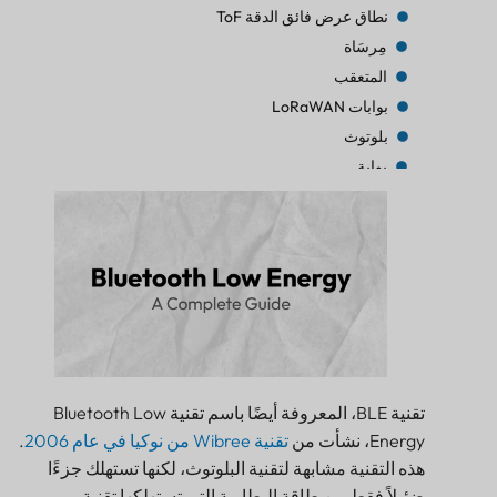
نطاق عرض فائق الدقة ToF
مِرسَاة
المتعقب
بوابات LoRaWAN
بلوتوث
بوابة
المتعقب
المتعقب
بلوتوث AoA
بوابة
بلوتوث
بوابة
بلوتوث
بوابة
تقنية BLE، المعروفة أيضًا باسم تقنية Bluetooth Low
المتعقب
Energy، نشأت من
تقنية Wibree من نوكيا في عام 2006
.
منارة
هذه التقنية مشابهة لتقنية البلوتوث، لكنها تستهلك جزءًا
ضئيلاً فقط من طاقة البطارية التي تستهلكها تقنية
المستشعر