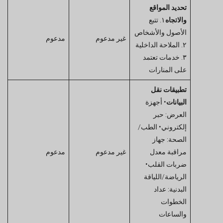
تحديد المواقع
والاتجاه
١. تتبع
الأصول والأشخاص
غير مدعوم
مدعوم
٢. الملاحة الداخلية
٣. خدمات تعتمد
على المنارات
تطبيقات نقل
البيانات
• أجهزة
العرض: حبر
إلكتروني• الطب/
الصحة: جهاز
مراقبة معدل
غير مدعوم
مدعوم
ضربات القلب•
الرياضة/اللياقة
البدنية: عداد
الخطوات
والساعات