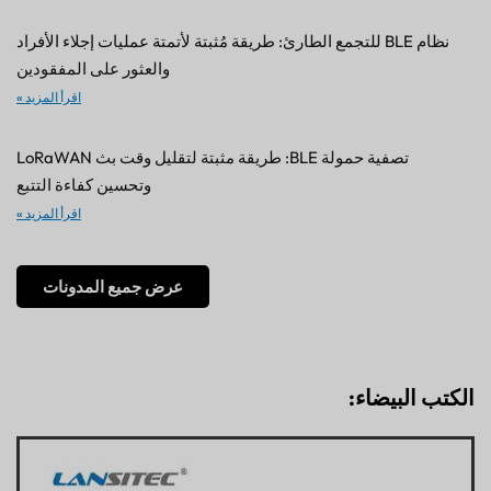
نظام BLE للتجمع الطارئ: طريقة مُثبتة لأتمتة عمليات إجلاء الأفراد
والعثور على المفقودين
اقرأ المزيد »
تصفية حمولة BLE: طريقة مثبتة لتقليل وقت بث LoRaWAN
وتحسين كفاءة التتبع
اقرأ المزيد »
عرض جميع المدونات
الكتب البيضاء: