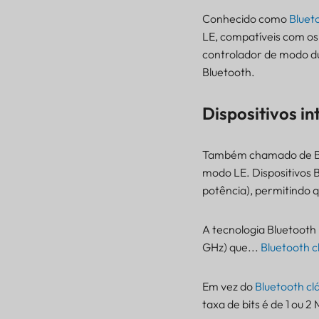
inteligentes Bluetooth
Conhecido como
Bluet
Bluetooth BR/EDR vs
LE, compatíveis com os 
Bluetooth LE
controlador de modo du
Bluetooth BR/EDR vs
Bluetooth.
Bluetooth LE –
Comparação de
Dispositivos in
aplicações
Também chamado de BLE
modo LE. Dispositivos 
potência), permitindo 
A tecnologia Bluetooth
GHz) que...
Bluetooth c
Em vez do
Bluetooth cl
taxa de bits é de 1 ou 