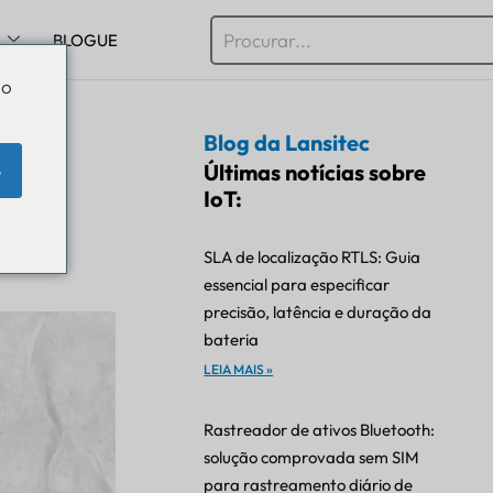
BLOGUE
Do
Blog da Lansitec
uia
Últimas notícias sobre
e
IoT:
SLA de localização RTLS: Guia
essencial para especificar
precisão, latência e duração da
bateria
LEIA MAIS »
Rastreador de ativos Bluetooth:
solução comprovada sem SIM
para rastreamento diário de