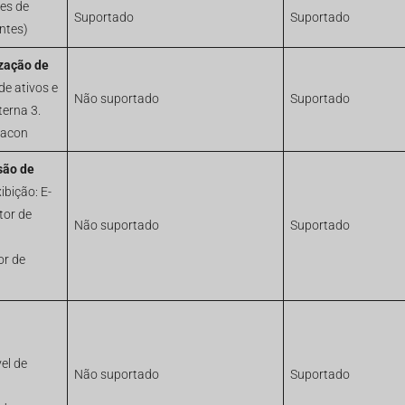
es de
Suportado
Suportado
antes)
zação de
de ativos e
Não suportado
Suportado
erna 3.
eacon
são de
ibição: E-
tor de
Não suportado
Suportado
or de
el de
Não suportado
Suportado