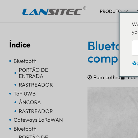
PRODUTO
Pular
We
para
yo
o
conteúdo
Bluetoot
Índice
complet
Bluetooth
PORTÃO DE
ENTRADA
Pam Luthra
4 de
RASTREADOR
ToF UWB
ÂNCORA
RASTREADOR
Gateways LoRaWAN
Bluetooth
PORTÃO DE