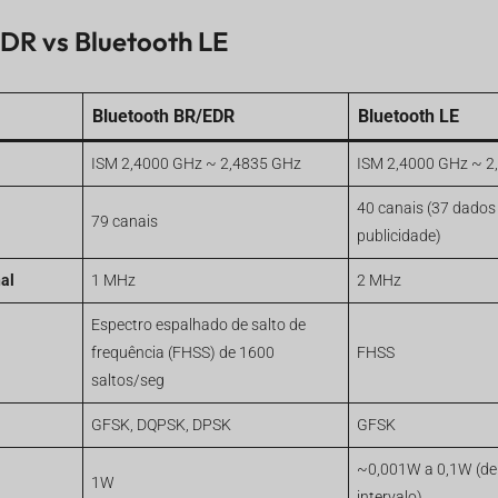
DR vs Bluetooth LE
Bluetooth BR/EDR
Bluetooth LE
ISM 2,4000 GHz ~ 2,4835 GHz
ISM 2,4000 GHz ~ 2
40 canais (37 dados
79 canais
publicidade)
al
1 MHz
2 MHz
Espectro espalhado de salto de
frequência (FHSS) de 1600
FHSS
saltos/seg
GFSK, DQPSK, DPSK
GFSK
~0,001W a 0,1W (de
1W
intervalo)