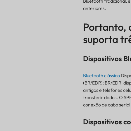
Bluetooth tradicional,
anteriores.
Portanto, 
suporta trê
Dispositivos Bl
Bluetooth clássico
Dispo
Portanto, o Bluetooth
Low Energy (BLE) suporta
(BR/EDR): BR/EDR: dispo
três tipos de dispositivos:
antigos e telefones cel
Dispositivos Bluetooth
transferir dados. O SPP
Clássicos
conexão de cabo serial
Dispositivos
compatíveis com
Dispositivos c
Bluetooth Smart
Dispositivos