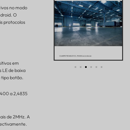
tivos no modo
ndroid. O
s protocolos
itivos em
s LE de baixa
 tipo botão.
,400 a 2,4835
ais de 2MHz. A
spectivamente.