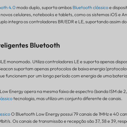
ooth 4.0
modo duplo, suporta ambos
Bluetooth clássico
e disposi
novos celulares, notebooks e tablets, como os sistemas iOS e A
plo integra os controladores BR/EDR e LE, suportando assim doi
teligentes Bluetooth
 monomodo. Utiliza controladores LE e suporta apenas dispos
Beacon suportam apenas protocolos de baixa energia (protocolo
que funcionem por um longo período com energia de uma bateria
 Low Energy opera na mesma faixa de espectro (banda ISM de 2
lássico
tecnologia, mas utiliza um conjunto diferente de canais.
ássico
O Bluetooth Low Energy possui 79 canais de 1MHz e 40 can
2 Mbit/s. Os canais de transmissão e recepção são 37, 38 e 39, re