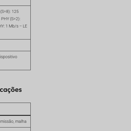
 (S=8): 125
o PHY (S=2):
Y: 1 Mb/s – LE
spositivo
icações
smissão, malha