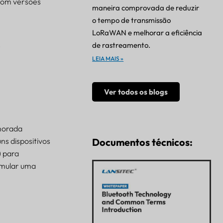
 com versões
maneira comprovada de reduzir
o tempo de transmissão
LoRaWAN e melhorar a eficiência
)
de rastreamento.
LEIA MAIS »
Ver todos os blogs
morada
ns dispositivos
Documentos técnicos:
) para
 emular uma