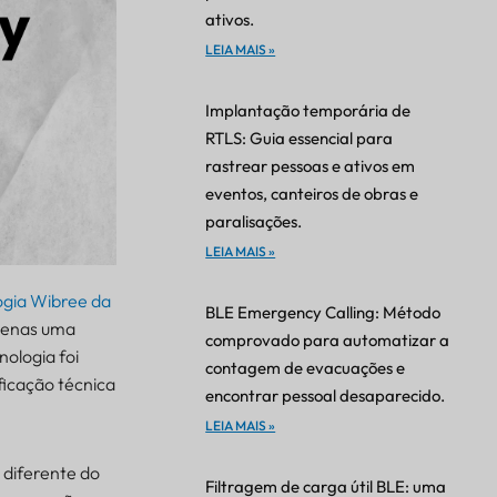
ativos.
LEIA MAIS »
Implantação temporária de
RTLS: Guia essencial para
rastrear pessoas e ativos em
eventos, canteiros de obras e
paralisações.
LEIA MAIS »
ogia Wibree da
BLE Emergency Calling: Método
apenas uma
comprovado para automatizar a
nologia foi
contagem de evacuações e
ficação técnica
encontrar pessoal desaparecido.
LEIA MAIS »
 diferente do
Filtragem de carga útil BLE: uma