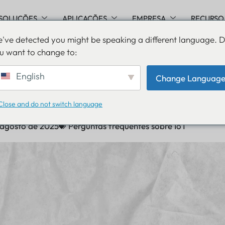
SOLUÇÕES
APLICAÇÕES
EMPRESA
RECURSO
've detected you might be speaking a different language. 
u want to change to:
h Low Energy (BLE): Um g
English
Change Languag
o
Close and do not switch language
 agosto de 2025
Perguntas frequentes sobre IoT