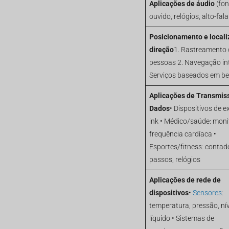
Aplicações de áudio
(fon
ouvido, relógios, alto-fal
Posicionamento e locali
direção
1. Rastreamento 
pessoas 2. Navegação int
Serviços baseados em b
Aplicações de Transmis
Dados
• Dispositivos de ex
ink • Médico/saúde: moni
frequência cardíaca •
Esportes/fitness: contad
passos, relógios
Aplicações de rede de
dispositivos
•
Sensores
:
temperatura, pressão, nív
líquido • Sistemas de