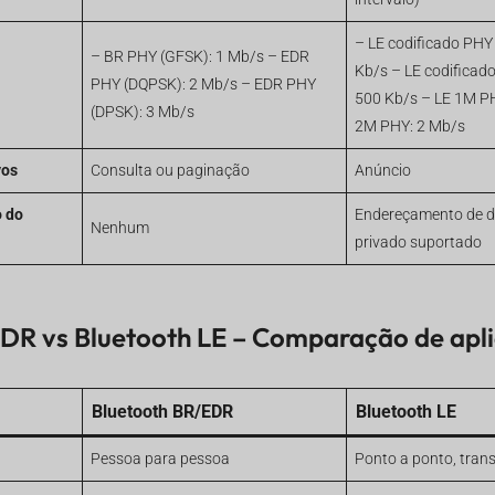
– LE codificado PHY
– BR PHY (GFSK): 1 Mb/s – EDR
Kb/s – LE codificad
PHY (DQPSK): 2 Mb/s – EDR PHY
500 Kb/s – LE 1M PH
(DPSK): 3 Mb/s
2M PHY: 2 Mb/s
vos
Consulta ou paginação
Anúncio
o do
Endereçamento de di
Nenhum
privado suportado
DR vs Bluetooth LE – Comparação de apl
Bluetooth BR/EDR
Bluetooth LE
Pessoa para pessoa
Ponto a ponto, tran