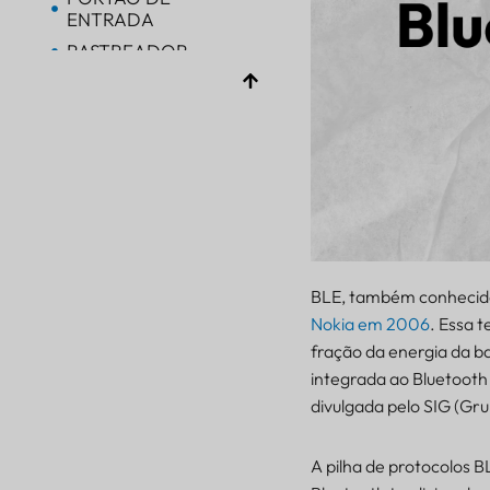
ENTRADA
RASTREADOR
RASTREADOR
Bluetooth AoA
PORTÃO DE
ENTRADA
Bluetooth
PORTÃO DE
ENTRADA
Bluetooth
BLE, também conhecida
PORTÃO DE
Nokia em 2006
. Essa 
ENTRADA
fração da energia da ba
RASTREADOR
integrada ao Bluetooth
BALIZA
divulgada pelo SIG (Gru
SENSOR
A pilha de protocolos B