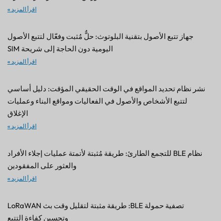
اقرأ المزيد »
جهاز تتبع الأصول بتقنية البلوتوث: حلٌّ مُثبت وفعّال لتتبع الأصول
اليومية دون الحاجة إلى شريحة SIM
اقرأ المزيد »
نشر نظام تحديد المواقع في الوقت الحقيقي المؤقت: دليل أساسي
لتتبع الأشخاص والأصول في الفعاليات ومواقع البناء وعمليات
الإغلاق
اقرأ المزيد »
نظام BLE للتجمع الطارئ: طريقة مُثبتة لأتمتة عمليات إجلاء الأفراد
والعثور على المفقودين
اقرأ المزيد »
تصفية حمولة BLE: طريقة مثبتة لتقليل وقت بث LoRaWAN
وتحسين كفاءة التتبع