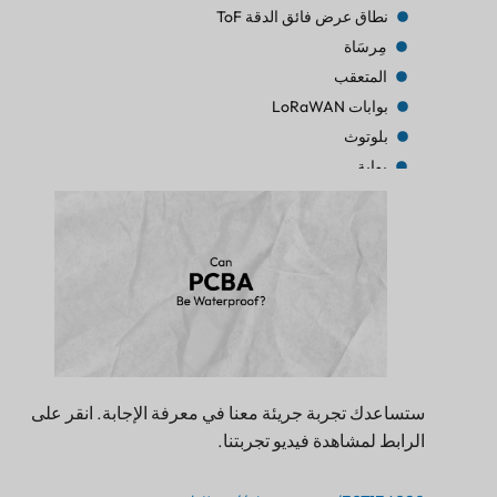
نطاق عرض فائق الدقة ToF
مِرسَاة
المتعقب
بوابات LoRaWAN
بلوتوث
بوابة
المتعقب
المتعقب
بلوتوث AoA
بوابة
بلوتوث
بوابة
بلوتوث
بوابة
ستساعدك تجربة جريئة معنا في معرفة الإجابة. انقر على
المتعقب
الرابط لمشاهدة فيديو تجربتنا.
منارة
المستشعر