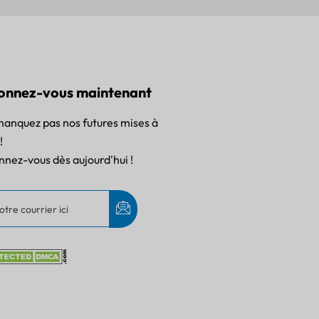
onnez-vous maintenant
anquez pas nos futures mises à
!
nez-vous dès aujourd'hui !
PT
IT
AR