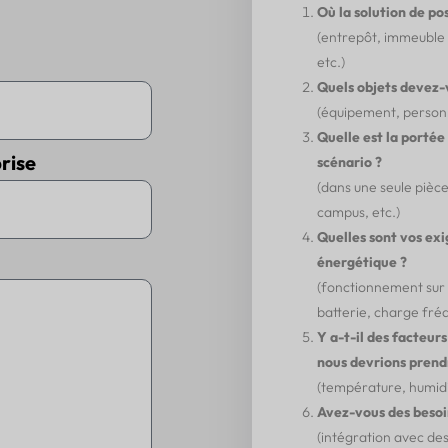
Où la solution de po
(entrepôt, immeuble
etc.)
Quels objets devez-
(équipement, personne
Quelle est la portée
rise
scénario ?
(dans une seule pièce
campus, etc.)
Quelles sont vos ex
énergétique ?
(fonctionnement sur b
batterie, charge fréq
Y a-t-il des facteu
nous devrions prend
(température, humidit
Avez-vous des besoin
(intégration avec de