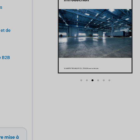
fs
 et de
e B2B
e mise à