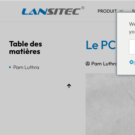
PRODUIT
S
Aller
We
au
yo
contenu
Le PCBA p
Table des
matières
Pam Luthra
16 m
Pam Luthra