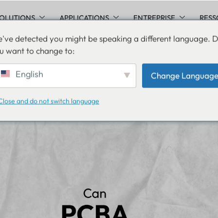
OLUTIONS
APPLICATIONS
ENTREPRISE
RESS
've detected you might be speaking a different language. 
u want to change to:
eut-il être étanche ?
English
Change Languag
Close and do not switch language
ars 2020
Communiqué de presse