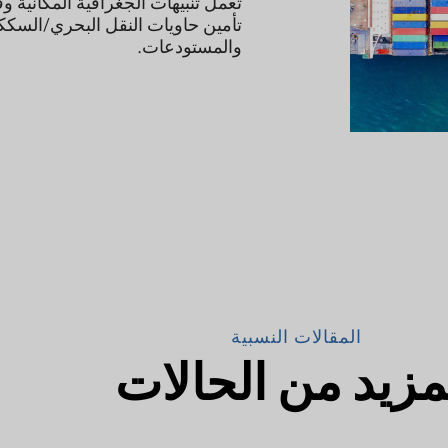
تعمل تنبيهات الجغرافية المكانية وفتح 
تأمين حاويات النقل البحري/السككي متع
والمستودعات.
المقالات النسبية
يد من الحالات