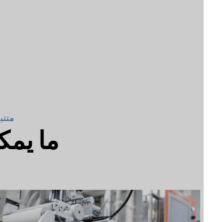
متتبع إد
ما يمكن