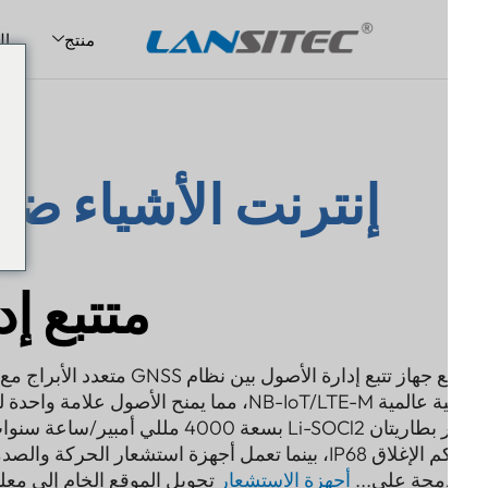
منتج
الحلول
قل
Do
حتوى
إنترنت الأشياء ضيق 
e
متتبع إدا
خلفية عالمية NB-IoT/LTE-M، مما يمنح الأصول علامة و
توفر بطاريتان Li-SOCl2 بسعة 4000 مللي أمبير/
محكم الإغلاق IP68، بينما تعمل أجهزة استشعار الحركة وال
مجة على...
أجهزة الاستشعار
تحويل الموقع الخام إلى معلومات ا