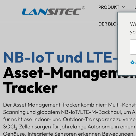
PRODUKT
Zum
We
Inhalt
DER BLOG
yo
springen
NB-IoT und LTE-M
Asset-Managemen
Tracker
Der Asset Management Tracker kombiniert Multi-Konst
Scanning und globalem NB-IoT/LTE-M-Backhaul, um Ass
für nahtlose Indoor- und Outdoor-Transparenz zu ver
SOCl₂-Zellen sorgen für jahrelange Autonomie in eine
Gehäuse. Integrierte Sensoren erkennen Bewegungen, 