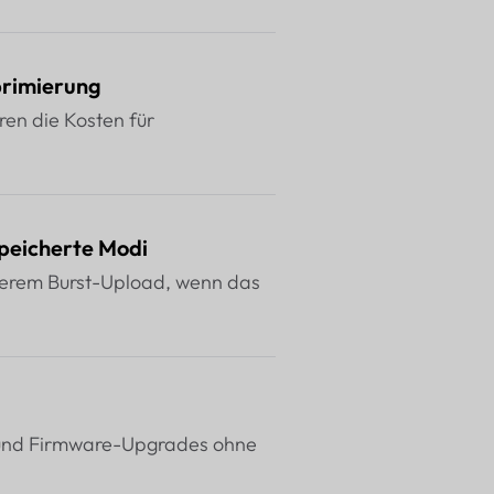
primierung
en die Kosten für
peicherte Modi
äterem Burst-Upload, wenn das
t und Firmware-Upgrades ohne