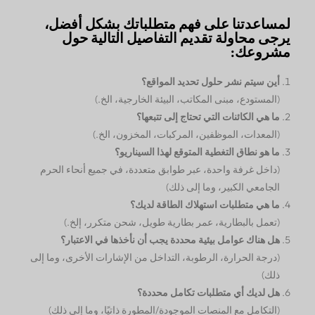
لمساعدتنا على فهم متطلباتك بشكل أفضل،
يرجى محاولة تقديم التفاصيل التالية حول
مشروعك:
أين سيتم نشر حلول تحديد المواقع؟
(المستودع، مبنى المكاتب، البيئة الخارجية، الخ.)
ما هي الكائنات التي تحتاج إلى تتبعها؟
(المعدات، الموظفين، المركبات، المخزون، الخ.)
ما هو نطاق التغطية المتوقع لهذا السيناريو؟
(داخل غرفة واحدة، عبر طوابق متعددة، في جميع أنحاء الحرم
الجامعي الكبير، وما إلى ذلك)
ما هي متطلبات استهلاك الطاقة لديك؟
(تعمل بالبطارية، عمر بطارية طويل، شحن متكرر، إلخ.)
هل هناك عوامل بيئية محددة يجب أن نأخذها في الاعتبار؟
(درجة الحرارة، الرطوبة، التداخل من الإشارات الأخرى، وما إلى
ذلك)
هل لديك أي متطلبات تكامل محددة؟
(التكامل مع المنصات الموجودة/المطورة ذاتيًا، وما إلى ذلك)