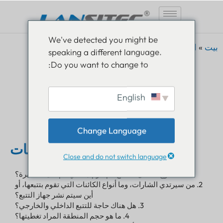
انتقل
We've detected you might be
إلى
بيت
»
الحلول
»
إجراءات المشروع
speaking a different language.
المحتوى
Do you want to change to:
إجراءات المشروع
English
Change Language
1. تحليل المتطلبات
Close and do not switch language
1. ما نوع المكان، مصنع، أم حرم جامعي، أم مدينة صغيرة؟
2. من سيرتدي الشارات، وما أنواع الكائنات التي تقوم بتتبعها، أو
أين سيتم نشر جهاز التتبع؟
3. هل هناك حاجة للتتبع الداخلي والخارجي؟
4. ما هو حجم المنطقة المراد تغطيتها؟