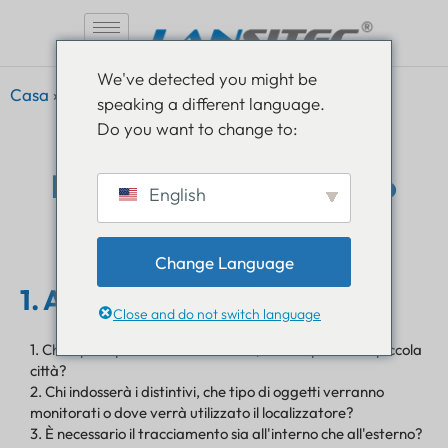
Vai
We've detected you might be
al
Casa
»
Soluzioni
»
Procedura del progetto
speaking a different language.
contenuto
Do you want to change to:
Procedura del progetto
English
Change Language
1. Analisi dei requisiti
Close and do not switch language
1. Che tipo di posto è: una fabbrica, un campus o una piccola
città?
2. Chi indosserà i distintivi, che tipo di oggetti verranno
monitorati o dove verrà utilizzato il localizzatore?
3. È necessario il tracciamento sia all'interno che all'esterno?