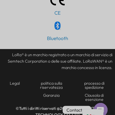
CE
Bluetooth
PT
AR
LoRa® è un marchio registrato o un marchio di servizio di
JA
Semtech Corporation o delle sue affiliate. LoRaWAN® è un
ES
marchio concesso in licenza.
DE
FR
Legal
politica sulla
processo di
riservatezza
spedizione
KO
Garanzia
Clausola di
esenzione
TH
EN
©Tutti i diritti riservati @2016-2026
LANSITEC
Contact us
TECHNOLOGY CO. LTD