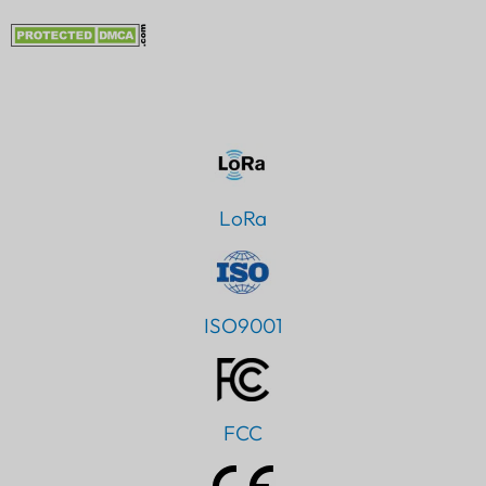
LoRa
ISO9001
FCC