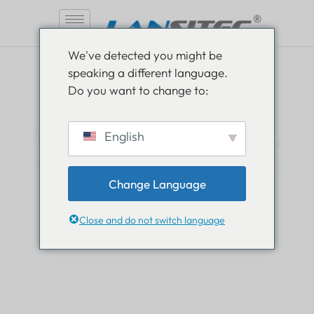
Saltar
We've detected you might be
al
speaking a different language.
contenido
Do you want to change to:
Manténgase informado,
English
manténgase informado
Change Language
Lea todo sobre las novedades en el mundo de
Lansitec y manténgase un paso adelante.
Close and do not switch language