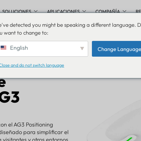
SOLUCIONES
APLICACIONES
COMPAÑÍA
R
've detected you might be speaking a different language. 
u want to change to:
English
Change Languag
h AoA
Close and do not switch language
e
AG3
on el AG3 Positioning
diseñado para simplificar el
 visitantes y otros entornos