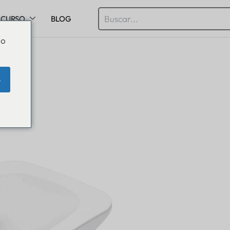
ECURSO
BLOG
Do
e