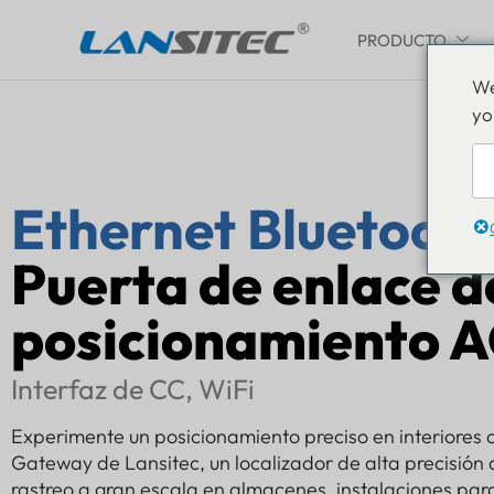
PRODUCTO
Saltar
We
al
yo
contenido
Ethernet Bluetoot
Puerta de enlace d
posicionamiento 
Interfaz de CC, WiFi
Experimente un posicionamiento preciso en interiores c
Gateway de Lansitec, un localizador de alta precisión 
rastreo a gran escala en almacenes, instalaciones para