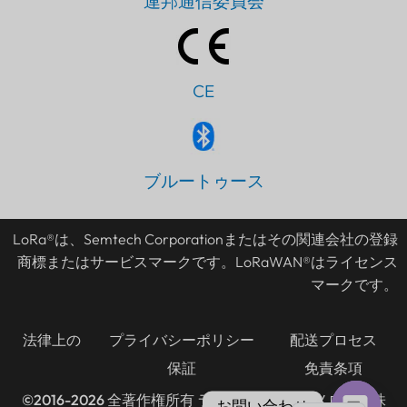
連邦通信委員会
CE
PT
ブルートゥース
IT
AR
LoRa®は、Semtech Corporationまたはその関連会社の登録
ES
商標またはサービスマークです。LoRaWAN®はライセンス
DE
マークです。
FR
KO
法律上の
プライバシーポリシー
配送プロセス
保証
免責条項
TH
EN
©2016-2026 全著作権所有
ランシテックテクノロジー株
お問い合わせ