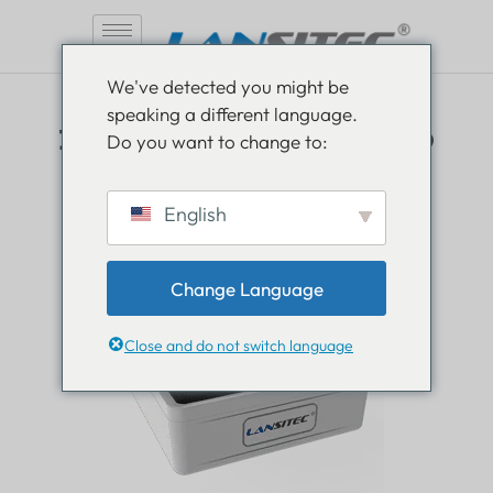
コ
We've detected you might be
ン
speaking a different language.
テ
当社のデバイスを見る
Do you want to change to:
ン
ツ
製品ギャラリー
へ
English
ス
キ
ッ
Change Language
プ
Close and do not switch language