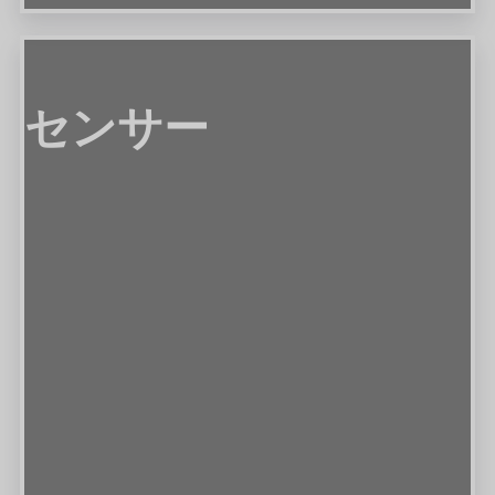
センサー
センサー
LoRaWANによる環境データ
ネットワークの可能性を拡張し、温度、湿度、空気の質などを
監視します。
ビュー