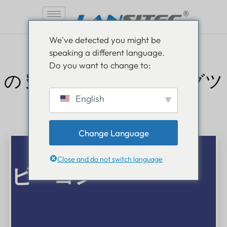
コ
We've detected you might be
ン
speaking a different language.
テ
Do you want to change to:
ン
究極の
の
ポジショニングツ
ツ
へ
ールキット
English
ス
キ
ッ
Change Language
プ
Close and do not switch language
ビーコン
ビーコン
ビーコンによる正確な位置測定
コンパクトを活用
Bluetoothビーコン
資産の正確な位置データを
リアルタイムで提供します。