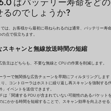
oth 6.0 はバッテリー寿命をど
せるのでしょうか?
クトでは、お客様から最初に尋ねられるのは通常、バッテリー寿
主に3つの点で役立ちます。
なスキャンと無線放送時間の短縮
グ広告主はどちらも、不要な無線と CPU の作業を削減します。
ローラーで無関係な広告チェーンを早期にフィルタリングします
より、コントローラはホストに繰り返し再スキャンを強制する
囲外」イベントを送信できます。
 は、DBAF は「関連する PDU が含まれていない可能性のあるパケッ
のにかかる時間を短縮することで、スキャン効率を向上させる