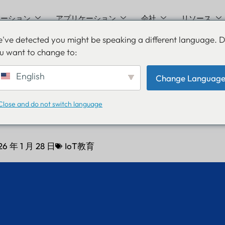
ューション
アプリケーション
会社
リソース
've detected you might be speaking a different language. 
u want to change to:
oth 6.0と6.1：新しいコア
English
Change Languag
オーディオ、ウェアラブル
Close and do not switch language
26 年 1 月 28 日
IoT教育