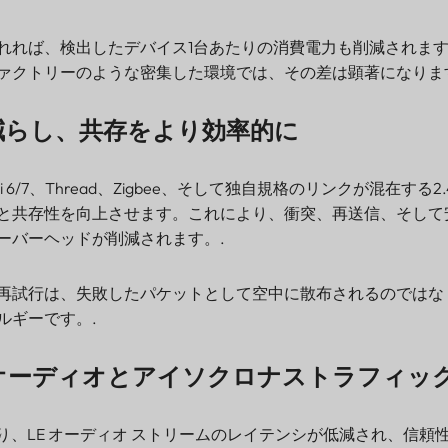
れれば、検出したデバイス1台あたりの消費電力も削減されま
ァクトリーのような密集した環境では、その差は顕著になりま
減らし、共存をより効率的に
、Wi-Fi 6/7、Thread、Zigbee、そして独自規格のリンクが混在する
と共存性を向上させます。これにより、衝突、再送信、そして
ーバーヘッドが削減されます。.
再試行は、失敗したパケットとして空中に散布されるのではな
ルギーです。.
オーディオとアイソクロナストラフィッ
強化により、LE オーディオ ストリームのレイテンシが低減され、信