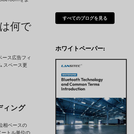
すべてのブログを見る
機能は何で
ホワイトペーパー:
決定ベース広告フィ
ム スペース更
ディング
が位相ベースの
メートル単位の