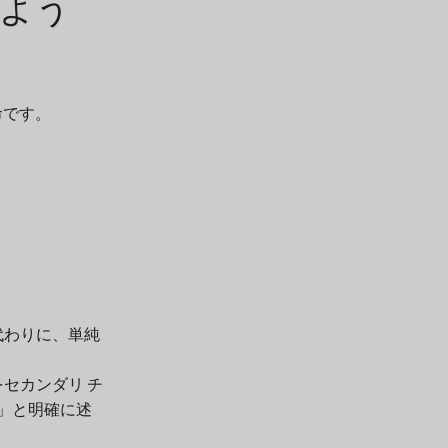
のよう
命です。
代わりに、単純
トをセカンダリ チ
」と明確に述