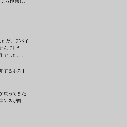
電力を削減し、
したが、デバイ
せんでした。
作でした。.
知するホスト
が戻ってきた
エンスが向上