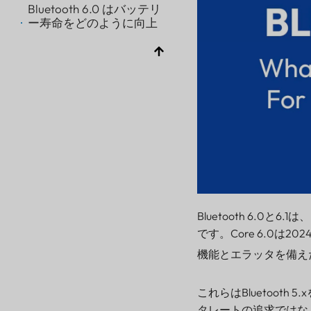
Bluetooth 6.0 はバッテリ
ー寿命をどのように向上
させるのでしょうか?
よりスマートなスキャ
ンと無線放送時間の短
縮
再試行回数を減らし、
共存をより効率的に
より効率的なオーディ
オとアイソクロナスト
ラフィック
Bluetooth 6.1 は 6.0 と比
べて何をもたらしますか?
Bluetooth 6.0と6.1は
よくある質問
です。Core 6.0は2
Bluetooth 6.0および6.1
について
機能とエラッタを備え
これらはBluetooth
タレートの追求ではなく