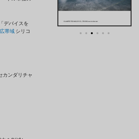
「デバイスを
広帯域
シリコ
セカンダリチャ