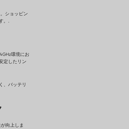
す。ショッピン
す。.
2.4GHz環境にお
安定したリン
く、バッテリ
ク
頼性が向上しま