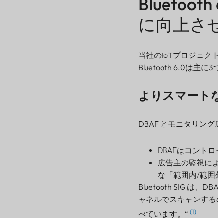
Blueto
に向上さ
当社のIoTプロジェ
Bluetooth 6.0は
よりスマート
DBAF とモニタリン
DBAFはコント
広告主の監視に
な「範囲内/範
Bluetooth SIG
ャネルでスキャンする
(1)
べています。“