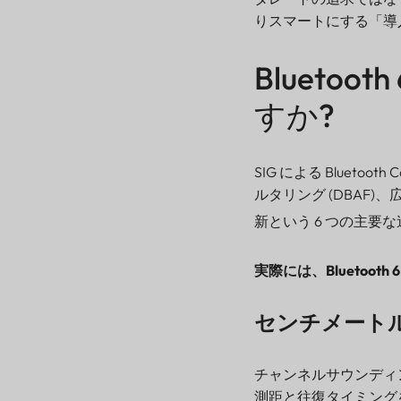
りスマートにする「導
Blueto
すか?
SIG による Bluet
ルタリング (DBAF)
新という 6 つの主要
実際には、Bluetoot
センチメート
チャンネルサウンディン
測距と往復タイミング