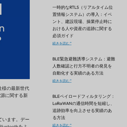
一時的なRTLS（リアルタイム位
置情報システム）の導入：イベ
ント、建設現場、操業停止時に
おける人や資産の追跡に関する
必須ガイド
続きを読む "
BLE緊急避難誘導システム：避難
人数確認と行方不明者の発見を
自動化する実績のある方法
続きを読む "
 Core仕様の最新世代
と電源に関する新
BLEペイロードフィルタリング：
LoRaWANの通信時間を短縮し、
追跡効率を向上させる実績のあ
る方法
されています。デー
続きを読む "
toothをよ