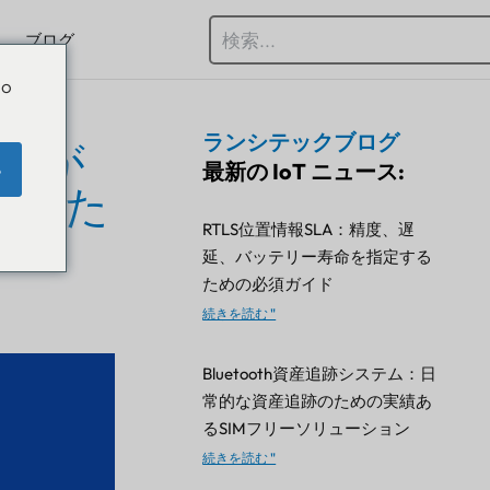
ブログ
Do
ランシテックブログ
仕様が
最新の IoT ニュース:
e
にもた
RTLS位置情報SLA：精度、遅
延、バッテリー寿命を指定する
ための必須ガイド
続きを読む "
Bluetooth資産追跡システム：日
常的な資産追跡のための実績あ
るSIMフリーソリューション
続きを読む "