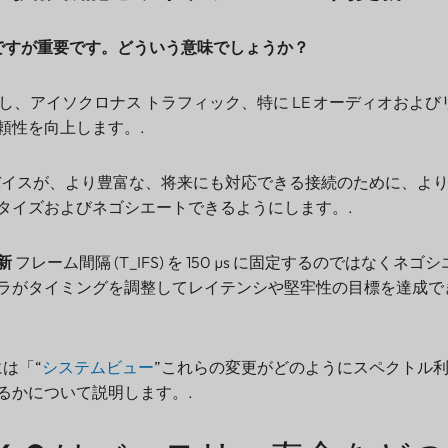
ですが重要です。どういう意味でしょうか？
し、アイソクロナス トラフィック、特に LE オーディオおよび
頼性を向上します。.
イスが、より豊富な、将来にも対応できる接続のために、よ
タイズおよびネゴシエートできるようにします。.
新
フレーム間隔 (T_IFS) を 150 µs に固定するのではなくネ
ラがタイミングを調整してレイテンシや堅牢性の目標を達成で
には「“
システムビュー
”これらの変更がどのようにスペクトル
るかについて説明します。.