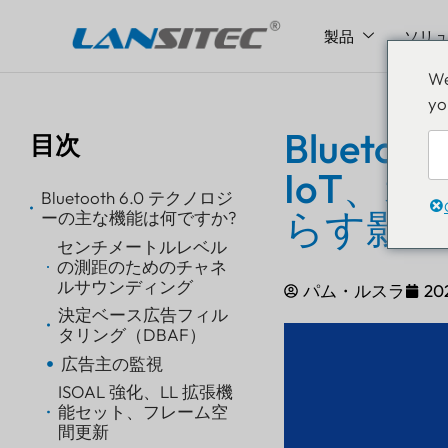
製品
ソリ
コ
We
ン
yo
テ
ン
Blueto
目次
ツ
IoT、
へ
Bluetooth 6.0 テクノロジ
ス
らす影響
ーの主な機能は何ですか?
キ
センチメートルレベル
ッ
の測距のためのチャネ
プ
ルサウンディング
パム・ルスラ
20
決定ベース広告フィル
タリング（DBAF）
広告主の監視
ISOAL 強化、LL 拡張機
能セット、フレーム空
間更新