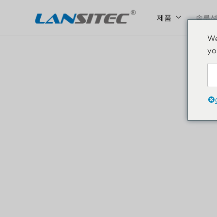
제품
솔루
콘
We
텐
yo
츠
로
건
너
뛰
기
스마트 
IoT