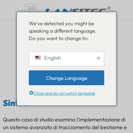
Vai
We've detected you might be
al
speaking a different language.
contenuto
Soluzione intelligente per il
Do you want to change to:
monitoraggio del bestiame
English
Modernizzare la gestione del bestiame con la
tecnologia IoT
Change Language
Close and do not switch language
Sintesi
Questo caso di studio esamina l'implementazione di
un sistema avanzato di tracciamento del bestiame e