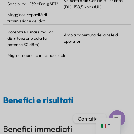
Velocità dati: Cat NB2: 127 kbps
Sensibilità: -139 dBm @SF12
(DL), 158,5 kbps (UL)
Maggiore capacità di
trasmissione dei dati
Potenza RF massima: 22
Ampia copertura della rete di
PT
dBm (opzione ad alta
operatori
potenza 30 dBm)
AR
Migliori capacità in tempo reale
JA
ES
DE
FR
KO
Benefici e risultati
TH
EN
Contattaci
IT
Benefici immediati
Chat