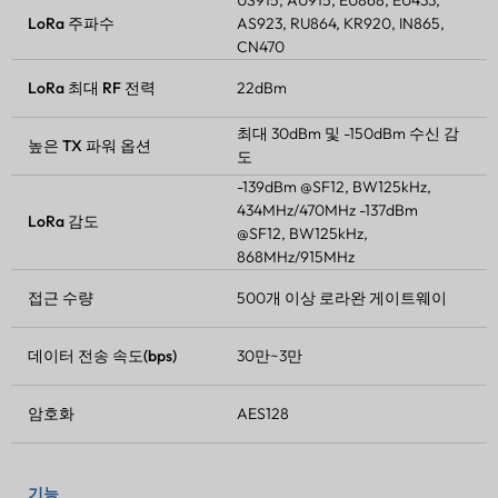
LoRa 주파수
AS923, RU864, KR920, IN865,
CN470
LoRa 최대 RF 전력
22dBm
최대 30dBm 및 -150dBm 수신 감
높은
TX 파워
옵션
도
-139dBm @SF12, BW125kHz,
434MHz/470MHz -137dBm
LoRa 감도
@SF12, BW125kHz,
868MHz/915MHz
접근 수량
500개 이상
로라완
게이트웨이
데이터 전송 속도(bps)
30만~3만
암호화
AES128
기능