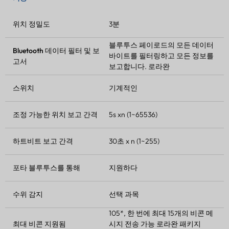
위치 정밀도
3분
블루투스 페이로드의 모든 데이터
Bluetooth 데이터 필터 및 보
바이트를 필터링하고 모든 정보를
고서
보고합니다.
로라완
스위치
기계적인
조정 가능한 위치 보고 간격
5s xn (1~65536)
하트비트 보고 간격
30초 x n (1~255)
포타
블루투스를 통해
지원하다
수위 감지
선택 과목
105*, 한 번에 최대 15개의 비콘 메
최대
비콘
지원됨
시지 전송 가능
로라완
패키지