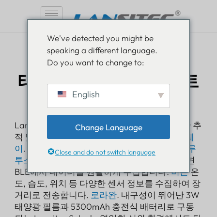
콘
We've detected you might be
텐
speaking a different language.
츠
로라완
Do you want to change to:
로
태양광 블루투스 게이트
건
너
English
웨이
뛰
기
Lansitec Solar를 통해 안정적이고 실시간 자산 추
Change Language
적 및 관리를 경험해 보세요.
블루투스 게이트웨
이
. 견고한 기반 위에 구축됨
로라완
그리고
블루
Close and do not switch language
투스 5.0
이 게이트웨이는 프로토콜을 통해 주변
BLE에서 데이터를 원활하게 수집합니다.
비콘
온
도, 습도, 위치 등 다양한 센서 정보를 수집하여 장
거리로 전송합니다.
로라완
. 내구성이 뛰어난 3W
태양광 필름과 5300mAh 충전식 배터리로 구동