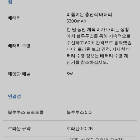
힘
리튬이온 충전식 배터리
배터리
5300mAh
한 달 동안 계속 비가 내리는 상황
에서 블루투스를 통해 지속적으로
수신하고 60초 간격으로 통화했습
배터리 수명
니다.
로라완
보고 간격. 자세한 배
터리 수명 정보는 배터리 수명 계
산기를 참조하십시오.
태양광 패널
3W
연결성
블루투스 프로토콜
블루투스 5.0
로라완
규약
로라완
1.0.2B
US915, AU915, EU868, EU433,