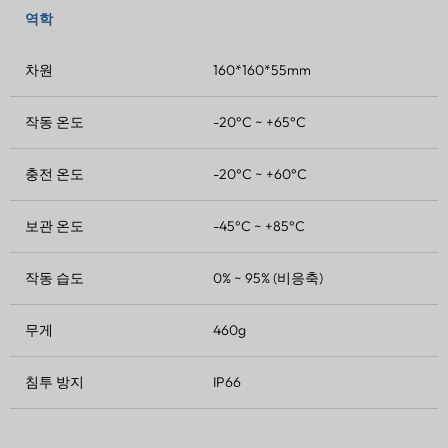
역학
차원
160*160*55mm
작동 온도
-20°C ~ +65°C
충전 온도
-20°C ~ +60°C
보관 온도
-45°C ~ +85°C
작동 습도
0% ~ 95% (비응축)
무게
460g
침투 방지
IP66