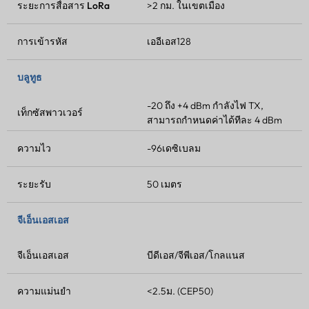
ระยะการสื่อสาร LoRa
>2 กม. ในเขตเมือง
การเข้ารหัส
เออีเอส128
บลูทูธ
-20 ถึง +4 dBm
กำลังไฟ TX
,
เท็กซัสพาวเวอร์
สามารถกำหนดค่าได้ทีละ 4 dBm
ความไว
-96เดซิเบลม
ระยะรับ
50 เมตร
จีเอ็นเอสเอส
จีเอ็นเอสเอส
บีดีเอส/จีพีเอส/โกลแนส
ความแม่นยำ
<2.5ม. (CEP50)