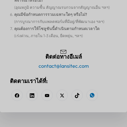
พิจารณาหรือไม่?
(อุณหภูมิ ความชื้น สัญญาณรบกวนจากสัญญาณอื่น ฯลฯ)
คุณมีข้อกำหนดการรวมเฉพาะใดๆ หรือไม่?
(การบูรณาการกับแพลตฟอร์มที่มีอยู่/ที่พัฒนาเอง ฯลฯ)
คุณต้องการให้โซลูชันนี้ดำเนินตามกำหนดเวลาใด
(เร่งด่วน, ภายใน 1-3 เดือน, ยืดหยุ่น, ฯลฯ)
ติดต่อทางอีเมล์
contact@lansitec.com
ติดตามเราได้ที่: