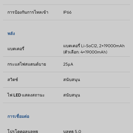
การป้องกันการไหลเข้า
IP66
พลัง
แบตเตอรี่ Li-SoCl2, 2×19000mAh
แบตเตอรี่
(ตัวเลือก: 4×19000mAh)
กระแสไฟสแตนด์บาย
25μA
สวิตช์
สนับสนุน
ไฟ LED แสดงสถานะ
สนับสนุน
การเชื่อมต่อ
โปรโตคอลบลูทูธ
บลูทูธ 5.0