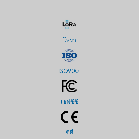
โลรา
ISO9001
เอฟซีซี
ซีอี