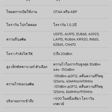
โหมดการเปิดใช้งาน
OTAA หรือ ABP
โลราวัน
โปรโตคอล
โลราวัน
1.0.2บี
US915, AU915, EU868, AS923,
ความถี่ LoRa
LA915, RU864, KR920, IN865,
KZ865, CN470
โลรา
กำลังไฟ TX
0 ถึง 20dBm
ความไวในการรับสูงสุด 30dBm
สูง
เท็กซัสพาวเวอร์
ตัวเลือก
และ -150dBm
-139dBm @SF12, คลื่นความถี่วิทยุ
125kHz, 434MHz/470MHz
ความไวของ LoRa
-137dBm @SF12, คลื่นความถี่วิทยุ
125kHz, 868MHz/915MHz
>500 ในหนึ่งเดียว
โลราวัน
ปริมาณการเข้าถึง
เกตเวย์