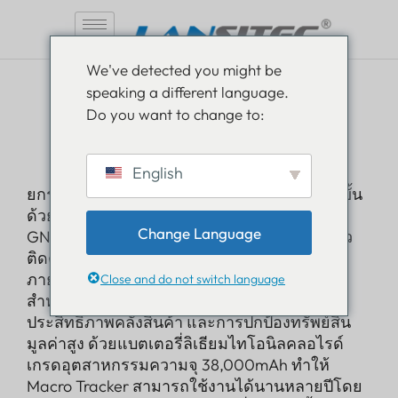
ข้าม
We've detected you might be
ไป
speaking a different language.
ที่
โลราวัน
Do you want to change to:
เนื้อหา
ตัวติดตามแมโคร
English
ยกระดับการตรวจสอบสินทรัพย์ระยะยาวไปอีกขั้น
ด้วย Lansitec Macro Tracker สร้างขึ้นบนระบบ
Change Language
GNSS,
บลูทูธ 5.0
, และ
เทคโนโลยี LoRaWAN
ตัว
ติดตามนี้โดดเด่นทั้งในด้านการระบุตำแหน่งทั้ง
ภายในและภายนอกอาคาร จึงเหมาะอย่างยิ่ง
Close and do not switch language
สำหรับการจัดการยานพาหนะ การเพิ่ม
ประสิทธิภาพคลังสินค้า และการปกป้องทรัพย์สิน
มูลค่าสูง ด้วยแบตเตอรี่ลิเธียมไทโอนิลคลอไรด์
เกรดอุตสาหกรรมความจุ 38,000mAh ทำให้
Macro Tracker สามารถใช้งานได้นานหลายปีโดย