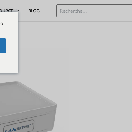
OURCE
BLOG
Do
e