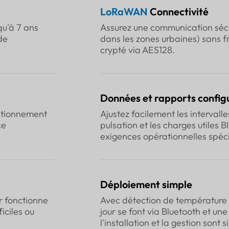
LoRaWAN
Connectivité
qu'à 7 ans
Assurez une communication sécu
de
dans les zones urbaines) sans fra
crypté via AES128.
Données et rapports config
sitionnement
Ajustez facilement les intervall
ce
pulsation et les charges utiles 
exigences opérationnelles spéci
Déploiement simple
r fonctionne
Avec détection de température 
iciles ou
jour se font via Bluetooth et une
l'installation et la gestion sont 