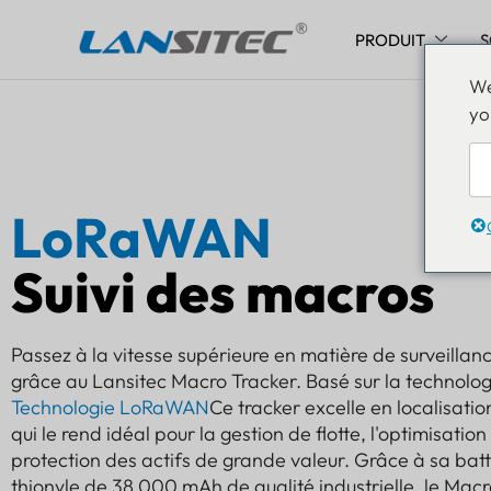
PRODUIT
S
Aller
We
au
yo
contenu
LoRaWAN
Suivi des macros
Passez à la vitesse supérieure en matière de surveillan
grâce au Lansitec Macro Tracker. Basé sur la technol
Technologie LoRaWAN
Ce tracker excelle en localisation
qui le rend idéal pour la gestion de flotte, l'optimisatio
protection des actifs de grande valeur. Grâce à sa batt
thionyle de 38 000 mAh de qualité industrielle, le Mac