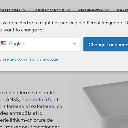
OLUTIONS
APPLICATIONS
ENTREPRISE
RESS
've detected you might be speaking a different language. 
u want to change to:
English
Change Languag
Close and do not switch language
ce à long terme des actifs
ogie GNSS,
Bluetooth 5.0
, et
 intérieure et extérieure, ce
n des entrepôts et la
erie lithium-chlorure de
ro Tracker peut fonctionner