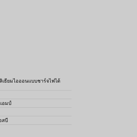
่ลิเธียมไอออนแบบชาร์จไฟได้
แอมป์
อสบี