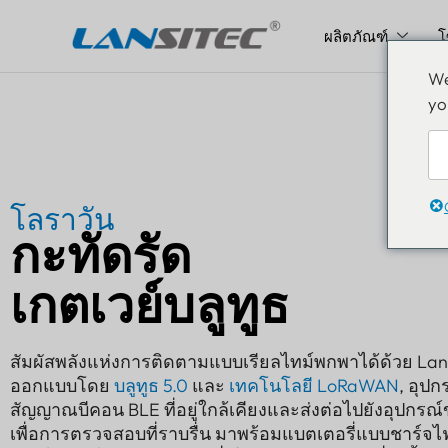
ผลิตภัณฑ์
โ
ข้าม
We
ไป
yo
ที่
เนื้อหา
โลราวัน
กะทัดรัด
เกตเวย์บลูทูธ
สัมผัสพลังแห่งการติดตามแบบเรียลไทม์พกพาได้ด้วย La
ออกแบบโดย
บลูทูธ 5.0
และ
เทคโนโลยี LoRaWAN
, อุป
สัญญาณบีคอน BLE ที่อยู่ใกล้เคียงและส่งต่อไปยังอุปกร
เพื่อการตรวจสอบที่ราบรื่น มาพร้อมแบตเตอรี่แบบชาร์