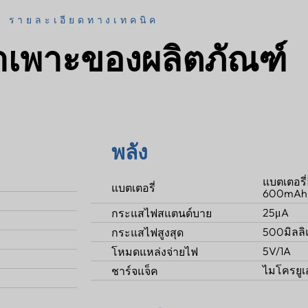
รายละเอียดทางเทคนิค
ำเพาะของผลิตภัณฑ์
พลัง
แบตเตอรี
แบตเตอรี่
600mAh
25μA
กระแสไฟสแตนด์บาย
500มิลลิ
กระแสไฟสูงสุด
5V/1A
โหมดแหล่งจ่ายไฟ
ไมโครยูเ
ชาร์จแจ็ค