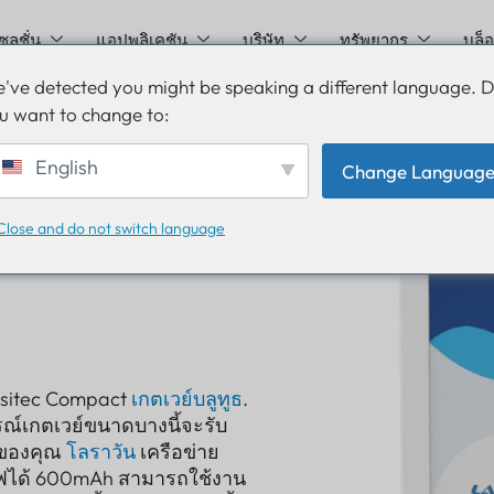
ซลูชั่น
แอปพลิเคชัน
บริษัท
ทรัพยากร
บล็
've detected you might be speaking a different language. 
u want to change to:
English
Change Languag
Close and do not switch language
nsitec Compact
เกตเวย์บลูทูธ
.
กรณ์เกตเวย์ขนาดบางนี้จะรับ
ณ์ของคุณ
โลราวัน
เครือข่าย
จไฟได้ 600mAh สามารถใช้งาน