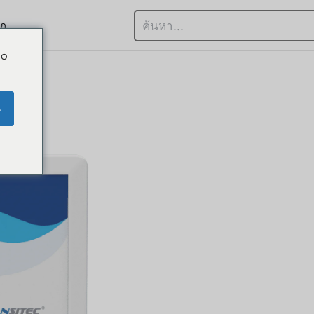
อก
Do
e