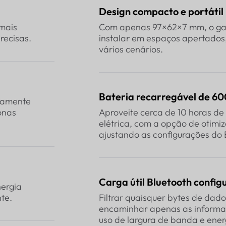
Design compacto e portátil
 mais
Com apenas 97×62×7 mm, o gate
recisas.
instalar em espaços apertados,
vários cenários.
Bateria recarregável de 6
neamente
onas
Aproveite cerca de 10 horas de
elétrica, com a opção de otimi
ajustando as configurações do 
Carga útil Bluetooth config
nergia
te.
Filtrar quaisquer bytes de dad
encaminhar apenas as informaç
uso de largura de banda e ener