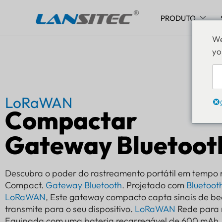
PRODUTO
Pular
We
para
yo
o
conteúdo
LoRaWAN
Compactar
Gateway Bluetoot
Descubra o poder do rastreamento portátil em tempo r
Compact.
Gateway Bluetooth
. Projetado com
Bluetoot
LoRaWAN
, Este gateway compacto capta sinais de b
transmite para o seu dispositivo.
LoRaWAN
Rede para 
Equipada com uma bateria recarregável de 600 mAh, 