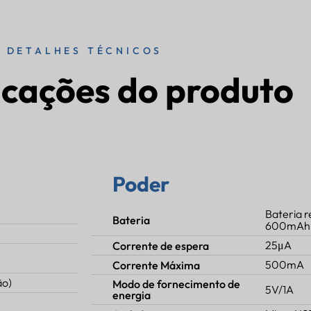
DETALHES TÉCNICOS
icações do produto
Poder
Bateria r
Bateria
600mAh
25μA
Corrente de espera
500mA
Corrente Máxima
ão)
Modo de fornecimento de
5V/1A
energia