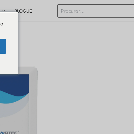
BLOGUE
Do
e