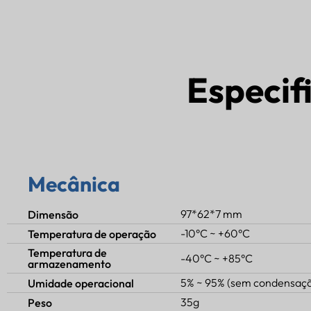
Especif
Mecânica
97*62*7 mm
Dimensão
-10°C ~ +60°C
Temperatura de operação
Temperatura de
-40°C ~ +85°C
armazenamento
5% ~ 95% (sem condensaç
Umidade operacional
35g
Peso