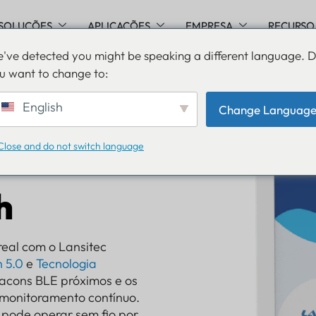
SOLUÇÕES
APLICAÇÕES
EMPRESA
RECURSO
've detected you might be speaking a different language. 
u want to change to:
English
Change Languag
Close and do not switch language
h
eal com o Lansitec
h 5.0
e
Tecnologia
eacons BLE próximos e os
monitoramento contínuo.
pode operar sem fio por