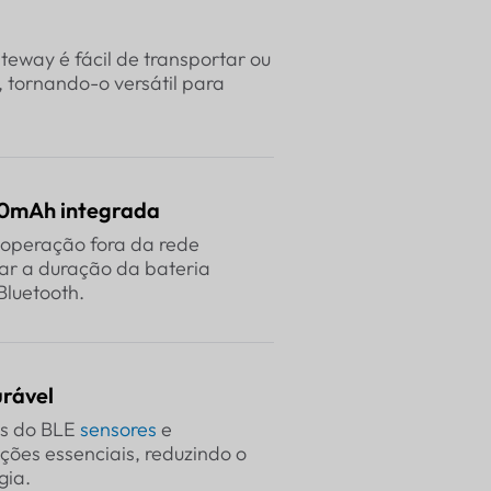
way é fácil de transportar ou
 tornando-o versátil para
00mAh integrada
 operação fora da rede
zar a duração da bateria
Bluetooth.
urável
os do BLE
sensores
e
ões essenciais, reduzindo o
gia.