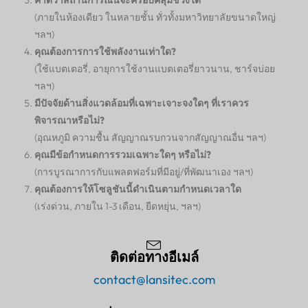
คาดว่าสถานการณ์นี้จะครอบคลุมช่วงใด
(ภายในห้องเดียว ในหลายชั้น ทั่วทั้งมหาวิทยาลัยขนาดใหญ่
ฯลฯ)
คุณต้องการการใช้พลังงานเท่าใด?
(ใช้แบตเตอรี่, อายุการใช้งานแบตเตอรี่ยาวนาน, ชาร์จบ่อย
ฯลฯ)
มีปัจจัยด้านสิ่งแวดล้อมที่เฉพาะเจาะจงใดๆ ที่เราควร
พิจารณาหรือไม่?
(อุณหภูมิ ความชื้น สัญญาณรบกวนจากสัญญาณอื่น ฯลฯ)
คุณมีข้อกำหนดการรวมเฉพาะใดๆ หรือไม่?
(การบูรณาการกับแพลตฟอร์มที่มีอยู่/ที่พัฒนาเอง ฯลฯ)
คุณต้องการให้โซลูชันนี้ดำเนินตามกำหนดเวลาใด
(เร่งด่วน, ภายใน 1-3 เดือน, ยืดหยุ่น, ฯลฯ)
ติดต่อทางอีเมล์
contact@lansitec.com