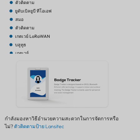
ตัวติดตาม
ยูดับเบิลยูบี ทีโอเอฟ
สมอ
ตัวติดตาม
เกตเวย์ LoRaWAN
บลูทูธ
เกตเวย์
ตัวติดตาม
ตัวติดตาม
บลูทูธ AoA
เกตเวย์
บลูทูธ
เกตเวย์
บลูทูธ
กำลังมองหาวิธีอำนวยความสะดวกในการจัดการหรือ
เกตเวย์
ไม่?
ตัวติดตามป้าย Lansitec
ตัวติดตาม
บีคอน