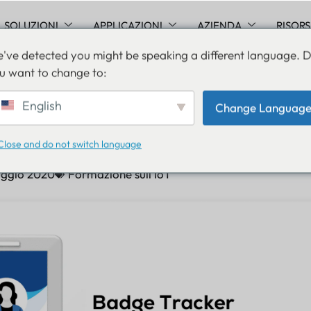
SOLUZIONI
APPLICAZIONI
AZIENDA
RISOR
've detected you might be speaking a different language. 
u want to change to:
di per facilitare la gesti
English
Change Languag
 Badge Tracker
Close and do not switch language
ggio 2020
Formazione sull'IoT