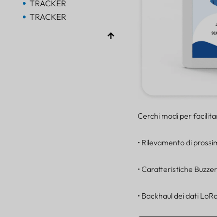
TRACKER
TRACKER
Bluetooth AoA
PORTALE
Bluetooth
PORTALE
Bluetooth
PORTALE
TRACKER
Cerchi modi per facilit
FARO
SENSORE
• Rilevamento di prossi
• Caratteristiche Buzze
• Backhaul dei dati LoR