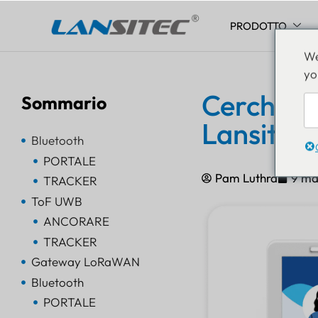
PRODOTTO
Vai
We
al
yo
contenuto
Cerchi mo
Sommario
Lansitec
Bluetooth
PORTALE
Pam Luthra
9 ma
TRACKER
ToF UWB
ANCORARE
TRACKER
Gateway LoRaWAN
Bluetooth
PORTALE