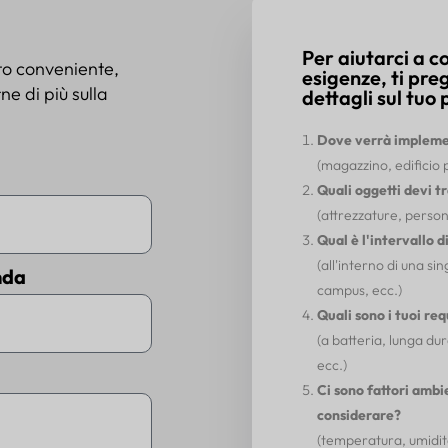
Per aiutarci a 
to conveniente,
esigenze, ti pre
e di più sulla
dettagli sul tuo 
Dove verrà implemen
(magazzino, edificio 
Quali oggetti devi t
(attrezzature, persona
Qual è l'intervallo 
(all'interno di una si
nda
campus, ecc.)
Quali sono i tuoi re
(a batteria, lunga dur
ecc.)
Ci sono fattori ambi
considerare?
(temperatura, umidità