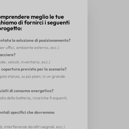
comprendere meglio le tue
ghiamo di fornirci i seguenti
progetto:
tata la soluzione di posizionamento?
per uffici, ambiente esterno, ecc.)
racciare?
le, veicoli, inventario, ecc.)
di copertura previsto per lo scenario?
ngola stanza, su più piani, in un grande
quisiti di consumo energetico?
ata della batteria, ricariche frequenti,
entali specifici che dovremmo
, interferenze da altri segnali, ecc.)