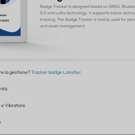
are la gestione?
Tracker badge Lansitec
mità
r e Vibratore
a