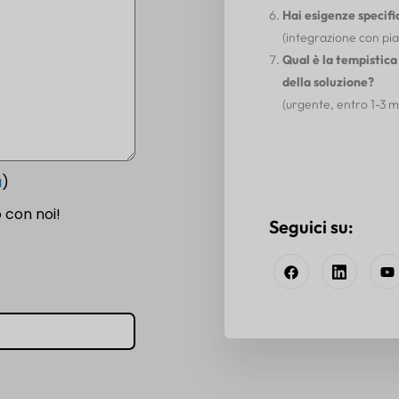
Hai esigenze specifi
(integrazione con pia
Qual è la tempistica
della soluzione?
(urgente, entro 1-3 mes
a
)
 con noi!
Seguici su: