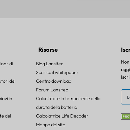
Risorse
Isc
Non 
iner di
Blog Lansitec
agg
Scarica il whitepaper
Iscr
tori del
Centro download
Forum Lansitec
avi in
Calcolatore in tempo reale della
durata della batteria
te del
Calcolatrice Life Decoder
Mappa del sito