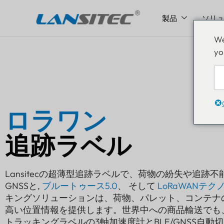
製品
ソリ
コ
We
ン
yo
テ
ン
ツ
へ
ス
ロラワン
キ
ッ
追跡ラベル
プ
Lansitecの超薄型追跡ラベルで、荷物の紛失や追跡
GNSSと,
ブルートゥース5.0
、 そして
LoRaWANテク
キングソリューションは、荷物、パレット、コンテナ
高い位置情報を提供します。世界中への商品輸送でも
トラッキングラベルの3軸加速度計とBLE/GNSS自