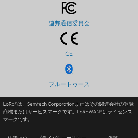
連邦通信委員会
CE
PT
ブルートゥース
IT
AR
LoRa®は、Semtech Corporationまたはその関連会社の登録
ES
商標またはサービスマークです。LoRaWAN®はライセンス
DE
マークです。
FR