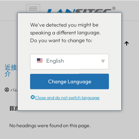
コ
We've detected you might be
ン
speaking a different language.
テ
Do you want to change to:
ン
ツ
へ
English
ス
近接検知とアラートソリューションの紹
キ
介
ッ
Change Language
プ
パム・ルスラ
2020年4月28日
IoT教育
Close and do not switch language
目次
No headings were found on this page.