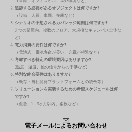
（倉庫、オフィスビル、屋外環境など）
追跡する必要があるオブジェクトは何ですか?
（設備、人員、車両、在庫など）
シナリオの予想されるカバレッジ範囲は何ですか?
(1 つの部屋内、複数のフロア、大規模なキャンパス全体な
ど)
電力消費の要件は何ですか?
（電池式、電池寿命が長い、充電が頻繁など）
考慮すべき特定の環境要因はありますか?
(温度、湿度、他の信号からの干渉など)
特別な統合要件はありますか?
（既存・自社開発プラットフォームとの統合等）
ソリューションを実装するための希望スケジュールは何
ですか?
（至急、1～3ヶ月以内、柔軟など）
電子メールによるお問い合わせ