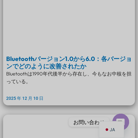
PT
IT
Bluetoothバージョン1.0から6.0：各バージョ
AR
ンでどのように改善されたか
ES
Bluetoothは1990年代後半から存在し、今もなお中核を担
DE
っている。
FR
2025 年 12 月 10 日
KO
TH
EN
お問い合わせ
JA
オ