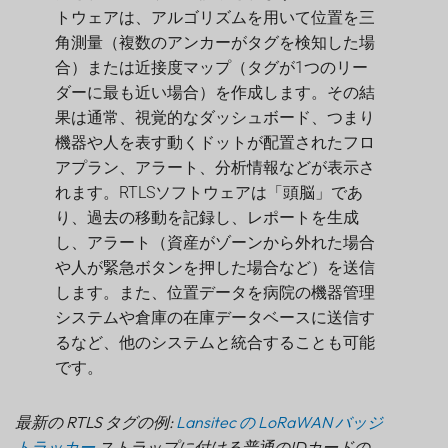
トウェアは、アルゴリズムを用いて位置を三
角測量（複数のアンカーがタグを検知した場
合）または近接度マップ（タグが1つのリー
ダーに最も近い場合）を作成します。その結
果は通常、視覚的なダッシュボード、つまり
機器や人を表す動くドットが配置されたフロ
アプラン、アラート、分析情報などが表示さ
れます。RTLSソフトウェアは「頭脳」であ
り、過去の移動を記録し、レポートを生成
し、アラート（資産がゾーンから外れた場合
や人が緊急ボタンを押した場合など）を送信
します。また、位置データを病院の機器管理
システムや倉庫の在庫データベースに送信す
るなど、他のシステムと統合することも可能
です。
最新の RTLS タグの例:
Lansitec の LoRaWAN バッジ
トラッカー
ストラップに付ける普通のIDカードの