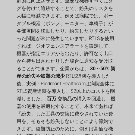
劇的に向上させます。重要な機器すべてにタ
グを付けて追跡することで、紛失のリスクを
大幅に軽減できます。例えば病院では、ポー
タブル機器（ポンプ、モニター、車椅子）が
各部署間を移動したり、紛失したりするとい
った問題が常に発生しています。RTLSを使用
すれば、ジオフェンスアラートを設定して、
機器が指定エリアから出たり、許可なく出口
から持ち出されたりした場合に通知を受け取
ることができます。企業からは、
30～50% 資
産の紛失や盗難の減少
RTLS追跡を導入した
後。実例：Piedmont Healthcareは病院全体に
RTLS資産追跡を導入し、$2以上のコストを削
減しました。
百万
交換品の購入を回避し、機
器の使用を最適化することで、本来であれば
「紛失」した工具の交換に費やされていた費
用を、そもそも紛失しないことにより節約で
きます。盗難防止のために、例えば高価な機