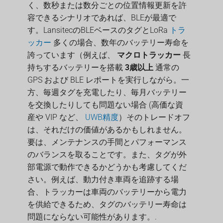
く、数秒または数分ごとの位置情報更新を許
容できるシナリオであれば、BLEが最適で
す。LansitecのBLEベースのタグとLoRa
トラ
ッカー
多くの場合、数年のバッテリー寿命を
誇っています（例えば、
マクロトラッカー
長
持ちするバッテリーを搭載
3歳以上
通常の
GPS および BLE レポートを実行しながら。一
方、毎週タグを充電したり、毎月バッテリー
を交換したりしても問題ない場合 (高価な資
産や VIP など、
UWB精度
）そのトレードオフ
は、それだけの価値があるかもしれません。
要は、メンテナンスの手間とパフォーマンス
のバランスを取ることです。また、タグが外
部電源で動作できるかどうかも考慮してくだ
さい。例えば、動力付き車両を追跡する場
合、トラッカーは車両のバッテリーから電力
を供給できるため、タグのバッテリー寿命は
問題にならない可能性があります。.