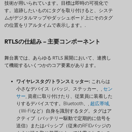
技術が用いられています。目標は即時の可視化で
す。追跡したいものにタグを取り付けると、システ
ムがデジタルマップやダッシュボード上にそのタグ
の位置をリアルタイムで表示します。.
RTLSの仕組み – 主要コンポーネント
舞台裏では、あらゆる RTLS 展開において、連携し
て機能するいくつかのコア要素があります。
ワイヤレスタグ/トランスミッター:
これらは
小さなデバイス（バッジ、ステッカー、,
セン
サー
, 資産に取り付けたり、従業員に装着した
りするデバイスです。Bluetooth、,
超広帯域
,
（Wi-Fiなど）自身を識別するタグ。タグはア
クティブ（バッテリー駆動で定期的に信号を
送信）またはパッシブ（従来のRFIDバッジの