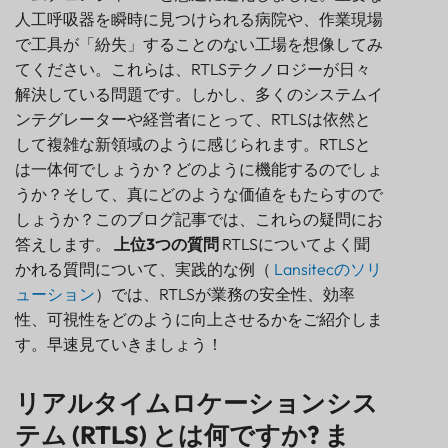
人工呼吸器を瞬時に見つけられる病院や、作業現場
センサー
で工具が「紛失」することのない工場を想像してみ
てください。これらは、RTLSテクノロジーが日々
解決している問題です。しかし、多くのシステムイ
ンテグレーターや経営者にとって、RTLSは依然と
して複雑な新領域のように感じられます。RTLSと
は一体何でしょうか？どのように機能するのでしょ
うか？そして、真にどのような価値をもたらすので
しょうか？このブログ記事では、これらの疑問にお
答えします。
上位3つの質問
RTLSについてよく聞
かれる質問について、実践的な例（
Lansitecのソリ
ューション
）では、RTLSが業務の安全性、効率
性、可視性をどのように向上させるかをご紹介しま
す。早速見ていきましょう！
リアルタイムロケーションシステム (RTLS) とは何
リアルタイムロケーションシス
ですか? また、どのように機能しますか?
テム (RTLS) とは何ですか? ま
RTLSの定義