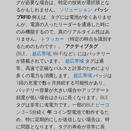
グが必要な場合は、特定の技術が選択肢とな
るかもしれません。
ソリューション
.
パッシ
ブRFID
例えば、タグには電池が全くありませ
んが、電源の入ったリーダーを通過した時に
のみ機能するので、真のリアルタイム性はあ
りません。
トラッカー
（特定の時点を識別す
るためのものです）。.
アクティブタグ
(BLE、,
超広帯域
, Wi-Fiなど）にはバッテリー
が搭載されています。.
超広帯域
タグは通
常、高速で正確なパルスと計算のためにより
多くの電力を消費します。
超広帯域
バッジは
1回の充電で数ヶ月持続する可能性があり、
バッテリー容量が大きい場合やアップデート
頻度が低い場合はさらに長くなります。BLE
タグは非常に省電力です。一部のBLE
ビーコ
ン
3～5分続く
年
コイン型電池で動作するた
め、特に定期的にしか送信しない場合は、特
に問題となります。タグの寿命が非常に長