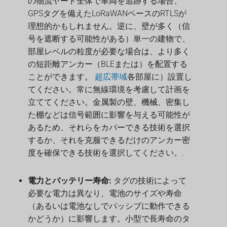
の物流ヤード全体で車両を追跡する場合、
GPSタグを備えたLoRaWANベースのRTLSが
理想的かもしれません。逆に、壁が多く（信
号を遮断する可能性がある）単一の建物で、
部屋レベルの粒度が必要な場合は、より多く
の短距離アンカー（BLEまたは）を配置する
ことができます。
超広帯域
各部屋に）設置し
てください。常に無線環境を考慮して計画を
立ててください。金属製の壁、機械、密集し
た棚などは信号範囲に影響を与える可能性が
あるため、それらをカバーできる技術を選択
するか、それを克服できるだけのアンカー密
度を確保できる技術を選択してください。.
電力とバッテリー寿命:
タグの技術によって
必要な電力は異なり、電池のサイズや寿命
（あるいは電池なしでパッシブに動作できる
かどうか）に影響します。小型で長寿命のタ