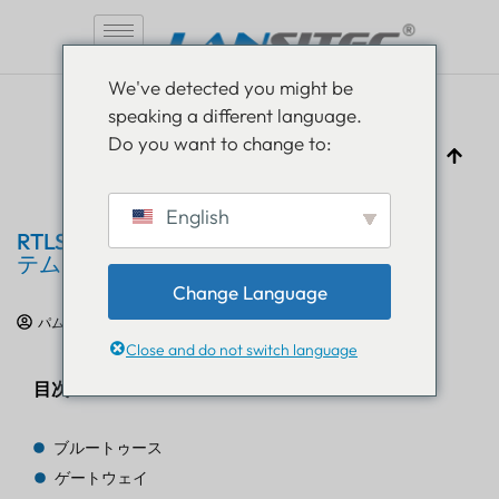
コ
We've detected you might be
ン
speaking a different language.
テ
Do you want to change to:
ン
ツ
へ
English
ス
RTLS の解説: リアルタイム位置情報シス
キ
テムに関する 3 つの質問に回答
ッ
Change Language
プ
パム・ルスラ
2025年4月16日
IoT教育
Close and do not switch language
目次
ブルートゥース
ゲートウェイ