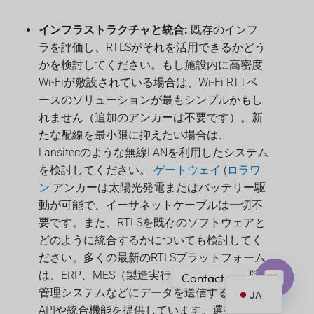
インフラストラクチャと統合:
既存のインフ
ラを評価し、RTLSがそれを活用できるかどう
かを検討してください。もし施設内に高密度
Wi-Fiが敷設されている場合は、Wi-Fi RTTベ
PT
ースのソリューションが最もシンプルかもし
IT
れません（追加のアンカーは不要です）。新
AR
たな配線を最小限に抑えたい場合は、
Lansitecのような無線LANを利用したシステム
ES
を検討してください。
ゲートウェイ
(
ロラワ
DE
ン
アンカーは太陽光発電またはバッテリー駆
FR
動が可能で、イーサネットケーブルは一切不
要です。また、RTLSを既存のソフトウェアと
KO
どのように統合するかについても検討してく
TH
ださい。多くの最新のRTLSプラットフォーム
EN
は、ERP、MES（製造実行システム）、病院
Contact us
管理システムなどにデータを送信するための
JA
Open
APIや統合機能を提供しています。選択したベ