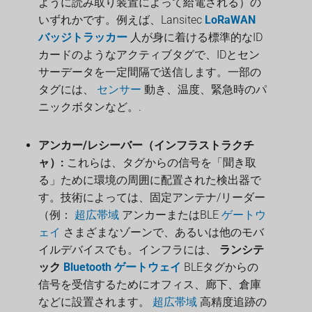
ように読み取り装置によって給電される）の
いずれかです。例えば、Lansitec
LoRaWAN
バッジトラッカー
人が身に着ける標準的なID
カードのようなアクティブタグで、IDとセン
サーデータを一定間隔で送信します。一部の
タグには、
センサー
動き、温度、緊急時のパ
ニックボタンなど。.
アンカー/レシーバー（インフラストラクチ
ャ）:
これらは、タグからの信号を「聞き取
る」ために環境の周囲に配置された検出器で
す。技術によっては、固定アンテナ/リーダー
（例：
超広帯域
アンカーまたはBLE
ゲートウ
ェイ
さまざまなゾーンで、あるいは他のモバ
イルデバイスでも。インフラには、
ランシテ
ック
Bluetooth ゲートウェイ
BLEタグからの
信号を受信するためにオフィス、廊下、倉庫
などに設置されます。
超広帯域
高精度追跡の