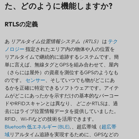
RTLSの仕組み – 主要コンポーネント
た、どのように機能しますか?
まとめる
RTLS の主な利点と使用例は何ですか?
RTLSの定義
実世界の例は豊富にある
ニーズに合った適切な RTLS テクノロジーを選択す
あ
リアルタイム位置情報システム（RTLS）
は
テク
るにはどうすればよいですか?
ノロジー
指定されたエリア内の物体や人の位置を
リアルタイムで継続的に追跡するシステムです。簡
単に言えば、無線タグとGPSを組み合わせて、屋内
（さらには屋外）の資産を測位するGPSのようなも
のです。
センサー
、そしていつでも物がどこにあ
るかを正確に特定できるソフトウェアです。アイテ
ムがどこにあったかを示すだけの基本的なバーコー
ドやRFIDスキャンとは異なり、
どこか
RTLSは、過
去にはライブ位置情報データを提供していました。
RFID、Wi-Fiなどの技術を活用できます。
Bluetooth 低エネルギー (BLE)
, 、超広帯域（
超広帯
域
リアルタイム追跡を実現するために、GPSなどの