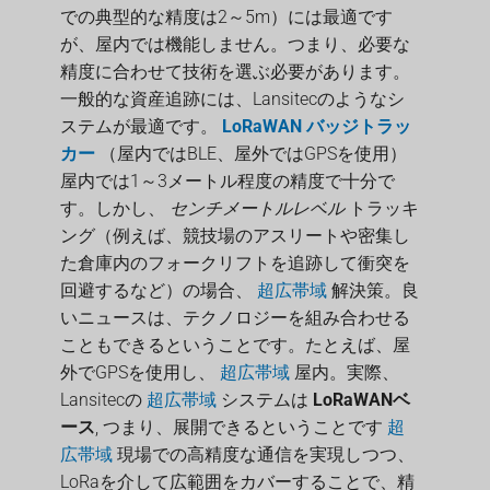
での典型的な精度は2～5m）には最適です
が、屋内では機能しません。つまり、必要な
精度に合わせて技術を選ぶ必要があります。
一般的な資産追跡には、Lansitecのようなシ
ステムが最適です。
LoRaWAN バッジトラッ
カー
（屋内ではBLE、屋外ではGPSを使用）
屋内では1～3メートル程度の精度で十分で
す。しかし、
センチメートルレベル
トラッキ
ング（例えば、競技場のアスリートや密集し
た倉庫内のフォークリフトを追跡して衝突を
回避するなど）の場合、
超広帯域
解決策。良
いニュースは、テクノロジーを組み合わせる
こともできるということです。たとえば、屋
外でGPSを使用し、
超広帯域
屋内。実際、
Lansitecの
超広帯域
システムは
LoRaWANベ
ース
, つまり、展開できるということです
超
広帯域
現場での高精度な通信を実現しつつ、
LoRaを介して広範囲をカバーすることで、精