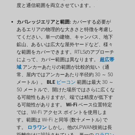
度と通信範囲を両立させています。.
カバレッジエリアと範囲:
カバーする必要が
あるエリアの物理的な大きさと特徴を考慮し
てください。単一の建物、キャンパス、地下
鉱山、あるいは広大な屋外ヤードなど、様々
な範囲をカバーできます。RTLSのアプローチ
によって、カバー範囲は異なります。
超広帯
域
アンカーあたりの範囲が比較的短い（通
常、屋内ではアンカーあたり半径約 30 ～ 50
メートル）。
BLE
ビーコン
範囲は最大 30 ～
50 メートルで、開けた場所ではさらに広くな
る可能性もありますが、端では精度が低下す
る可能性があります。
Wi-Fi
ベース位置特定
では、Wi-Fi アクセス ポイントを使用しま
す。範囲は Wi-Fi と同等 (数十メートル) で
す。
ロラワン
しかし、他のLPWAN技術は長
距離向けに設計されている。単一の
ロラワン