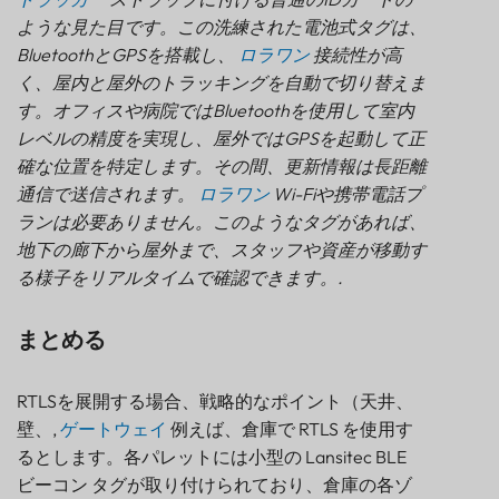
ような見た目です。この洗練された電池式タグは、
BluetoothとGPSを搭載し、
ロラワン
接続性が高
く、屋内と屋外のトラッキングを自動で切り替えま
す。オフィスや病院ではBluetoothを使用して室内
レベルの精度を実現し、屋外ではGPSを起動して正
確な位置を特定します。その間、更新情報は長距離
通信で送信されます。
ロラワン
Wi-Fiや携帯電話プ
ランは必要ありません。このようなタグがあれば、
地下の廊下から屋外まで、スタッフや資産が移動す
る様子をリアルタイムで確認できます。.
まとめる
RTLSを展開する場合、戦略的なポイント（天井、
壁、,
ゲートウェイ
例えば、倉庫で RTLS を使用す
るとします。各パレットには小型の Lansitec BLE
ビーコン タグが取り付けられており、倉庫の各ゾ