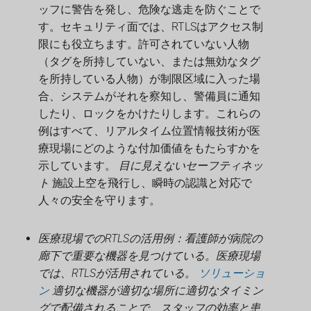
ッフに警告を発し、危険な逃走を防ぐことで
す。セキュリティ面では、RTLSはアクセス制
限にも役立ちます。許可されていない人物
（タグを所持していない、または無効なタグ
を所持している人物）が制限区域に入った場
合、システムがそれを察知し、警備員に通知
したり、ロックをかけたりします。これらの
例はすべて、リアルタイム位置情報技術が医
療現場にどのような付加価値をもたらすかを
示しています。
目に見えないセーフティネッ
ト
施設上空を飛行し、瞬時の認識と対応で
人々の安全を守ります。
医療現場でのRTLSの活用例：看護師が病院の
廊下で重要な機器を見つけている。医療現場
では、RTLSが活用されている。
ソリューショ
ン
適切な機器が適切な場所に適切なタイミン
グで配備されることで、スタッフの効率と患