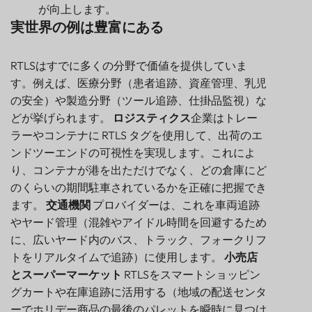
が向上します。
実世界の例は豊富にある
RTLSはすでに多くの分野で価値を提供していま
す。例えば、医療分野（患者追跡、資産管理、乳児
の安全）や製造分野（ツール追跡、仕掛品監視）な
どが挙げられます。
ロジスティクス
企業はトレー
ラーやコンテナに RTLS タグを使用して、出荷のエ
ンドツーエンドの可視性を実現します。これによ
り、コンテナが港を出ただけでなく、どの倉庫にど
のくらいの期間駐車されているかを正確に把握でき
ます。
交通機関
プロバイダーは、これを車両追跡
やヤード管理（混雑やアイドル時間を回避するため
に、広いヤード内のバス、トラック、フォークリフ
トをリアルタイムで追跡）に使用します。
小売店
とスーパーマーケット
RTLSをスマートショッピン
グカートや在庫追跡に活用する（地域の配送センタ
ーでホリデー商品の最後のパレットを瞬時に見つけ