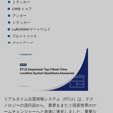
トラッカー
UWB トゥフ
アンカー
トラッカー
LoRaWAN ゲートウェイ
ブルートゥース
ゲートウェイ
トラッカー
トラッカー
ブルートゥースAoA
ゲートウェイ
ブルートゥース
ゲートウェイ
ブルートゥース
ゲートウェイ
リアルタイム位置情報システム（RTLS）は、テク
トラッカー
ノロジーの流行語から、業界をまたぐ現実世界のゲ
ビーコン
ームチェンジャーへと急速に進化しました。重要な