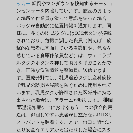
ッカー
転倒やマンダウンを検知するモーショ
ンセンサーを内蔵しています。施設の奥まっ
た場所で作業員が滑って意識を失った場合、
バッジが自動的に位置情報を通知します。同
様に、多くのRTLSタグにはSOSボタンが搭載
されており、危機に瀕した職員（例えば、攻
撃的な患者に直面している看護師や、危険を
感じている倉庫作業員など）は、ウェアラブ
ルタグのボタンを押して助けを呼ぶことがで
き、正確な位置情報を警備員に送信できま
す。医療分野では、乳児追跡タグは産科病棟
で乳児の誘拐や誤認を防ぐために使用されて
います。乳児タグが許可された区域外に持ち
出された場合は、アラームが鳴ります。
徘徊
管理
認知症ケアにおけるもう一つの救命的用
途は、徘徊しやすい患者が目立たないRTLSリ
ストバンドを装着することで、出口に近づい
たり安全なエリアから出たりした場合にスタ