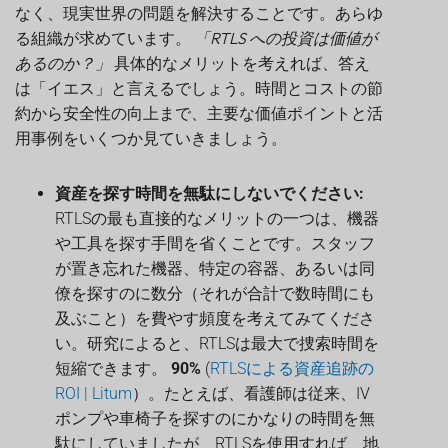
なく、現実世界の問題を解決することです。あらゆ
る組織が求めています。
「RTLS への投資は価値が
あるのか？」
具体的なメリットを考えれば、答え
は「イエス」と言えるでしょう。時間とコストの節
約から安全性の向上まで、主要な価値ポイントと活
用事例をいくつか見ていきましょう。
資産を探す時間を無駄にしないでください:
RTLSの最も直接的なメリットの一つは、機器
や工具を探す手間を省くことです。スタッフ
が置き忘れた機器、特定の容器、あるいは同
僚を探すのに数分（それが合計で数時間にも
及ぶこと）を費やす頻度を考えてみてくださ
い。研究によると、RTLSは最大で捜索時間を
短縮できます。
90%
(
RTLSによる資産追跡の
ROI | Litum
）。たとえば、看護師は従来、IV
ポンプや車椅子を探すのにかなりの時間を無
駄にしていましたが、RTLSを使用すれば、地