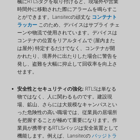
械にRTLSタグを取り付けると、現場外や営業
時間外に移動された際にアラームを鳴らすこ
とができます。Lansitecの頑丈な
コンテナト
ラッカー
このため、デバイスはサプライ チェ
ーンや物流で使用されています。デバイスは
コンテナの位置をリアルタイムで (屋内また
は屋外) 特定するだけでなく、コンテナが開
かれたり、境界外に出たりした場合に警告を
発し、盗難を大幅に抑止して回収率を向上さ
せます。
安全性とセキュリティの強化:
RTLSは単なる
物ではなく、人に関わるものです。建設現
場、鉱山、さらには大規模なキャンパスとい
った危険性の高い職場では、従業員の居場所
を把握することが極めて重要になります。作
業員が携帯するRTLSバッジは安全装置として
機能します。例えば、Lansitecの
バッジトラ