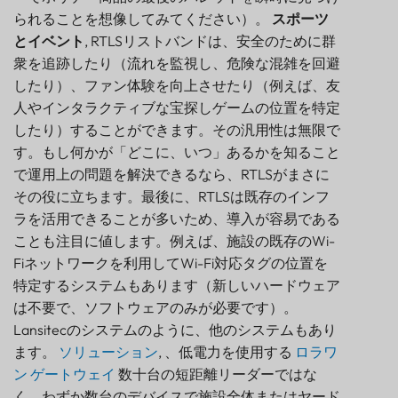
られることを想像してみてください）。
スポーツ
とイベント
, RTLSリストバンドは、安全のために群
衆を追跡したり（流れを監視し、危険な混雑を回避
したり）、ファン体験を向上させたり（例えば、友
人やインタラクティブな宝探しゲームの位置を特定
したり）することができます。その汎用性は無限で
す。もし何かが「どこに、いつ」あるかを知ること
で運用上の問題を解決できるなら、RTLSがまさに
その役に立ちます。最後に、RTLSは既存のインフ
ラを活用できることが多いため、導入が容易である
ことも注目に値します。例えば、施設の既存のWi-
Fiネットワークを利用してWi-Fi対応タグの位置を
特定するシステムもあります（新しいハードウェア
は不要で、ソフトウェアのみが必要です）。
Lansitecのシステムのように、他のシステムもあり
ます。
ソリューション
, 、低電力を使用する
ロラワ
ン
ゲートウェイ
数十台の短距離リーダーではな
く、わずか数台のデバイスで施設全体またはヤード