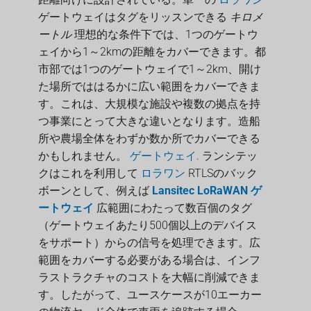
ゲートウェイはタグをリッスンできる
キロメ
ートル
理想的な条件下では、1つのゲートウ
ェイから1～2kmの距離をカバーできます。都
市部では1つのゲートウェイで1～2km、開け
た場所でははるかに広い範囲をカバーできま
す。これは、大規模な施設や複数の拠点を持
つ事業にとって大きな違いとなります。造船
所や農場全体をわずか数か所でカバーできる
かもしれません。
ゲートウェイ
. ランシテッ
クはこれを利用して
ロラワン
RTLSのバック
ボーンとして、例えば
Lansitec LoRaWAN ゲ
ートウェイ
広範囲にわたって数百個のタグ
（ゲートウェイあたり500個以上のデバイス
をサポート）からの信号を処理できます。広
範囲をカバーする必要がある場合は、インフ
ラストラクチャのコストを大幅に削減できま
す。したがって、ユースケースが10エーカー