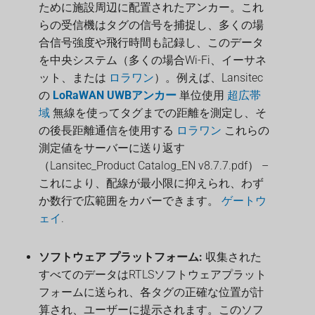
ために施設周辺に配置されたアンカー。これ
らの受信機はタグの信号を捕捉し、多くの場
合信号強度や飛行時間も記録し、このデータ
を中央システム（多くの場合Wi-Fi、イーサネ
ット、または
ロラワン
）。例えば、Lansitec
の
LoRaWAN UWBアンカー
単位使用
超広帯
域
無線を使ってタグまでの距離を測定し、そ
の後長距離通信を使用する
ロラワン
これらの
測定値をサーバーに送り返す
（Lansitec_Product Catalog_EN v8.7.7.pdf） –
これにより、配線が最小限に抑えられ、わず
か数行で広範囲をカバーできます。
ゲートウ
ェイ
.
ソフトウェア プラットフォーム:
収集された
すべてのデータはRTLSソフトウェアプラット
フォームに送られ、各タグの正確な位置が計
算され、ユーザーに提示されます。このソフ