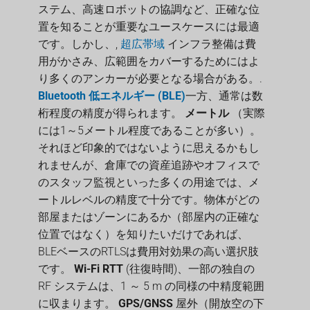
ステム、高速ロボットの協調など、正確な位
置を知ることが重要なユースケースには最適
です。しかし、,
超広帯域
インフラ整備は費
用がかさみ、広範囲をカバーするためにはよ
り多くのアンカーが必要となる場合がある。.
Bluetooth 低エネルギー (BLE)
一方、通常は数
桁程度の精度が得られます。
メートル
（実際
には1～5メートル程度であることが多い）。
それほど印象的ではないように思えるかもし
れませんが、倉庫での資産追跡やオフィスで
のスタッフ監視といった多くの用途では、メ
ートルレベルの精度で十分です。物体がどの
部屋またはゾーンにあるか（部屋内の正確な
位置ではなく）を知りたいだけであれば、
BLEベースのRTLSは費用対効果の高い選択肢
です。
Wi-Fi RTT
(往復時間)、一部の独自の
RF システムは、1 ～ 5 m の同様の中精度範囲
に収まります。
GPS/GNSS
屋外（開放空の下