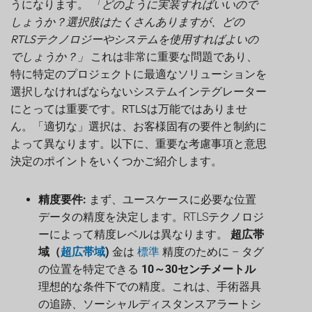
うになります。
「どのように実装すればいいので
しょうか？選択肢はたくさんありますが、どの
RTLSテクノロジーやシステムを使用すればよいの
でしょうか？」
これは非常に重要な問題であり、
特に特定のプロジェクトに最適なソリューションを
選択しなければならないシステムインテグレーター
にとっては重要です。RTLSは万能ではありませ
ん。「適切な」選択は、お客様固有の要件と制約に
よって異なります。以下に、重要な考慮事項と意思
決定のポイントをいくつかご紹介します。
精度要件:
まず、ユースケースに必要な位置
データの精度を決定します。RTLSテクノロジ
ーによって精度レベルは異なります。
超広帯
域（
超広帯域
)
金は
標準
精度のために – タグ
の位置を特定できる
10～30センチメートル
理想的な条件下での精度。これは、手術器具
の追跡、ソーシャルディスタンスアラートシ