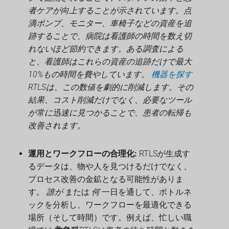
者ケアが向上することが示されています。点
滴ポンプ、モニター、車椅子などの資産を追
跡することで、病院は看護師の時間を数え切
れないほど節約できます。ある調査による
と、看護師はこれらの資産の追跡だけで最大
10%もの時間を費やしています。
機器を探す
RTLSは、この数値を劇的に削減します。その
結果、コスト削減だけでなく、必要なツール
が常に迅速に見つかることで、患者の転帰も
改善されます。
運用とワークフローの合理化:
RTLSが生成す
るデータは、物や人を見つけるだけでなく、
プロセス改善の金鉱となる可能性がありま
す。
誰が
または
何
一日を通して、ボトルネ
ックを分析し、ワークフローを最適化できる
場所（そして時間）です。例えば、忙しい職