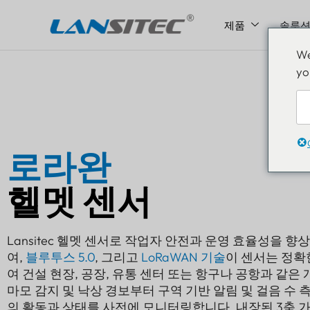
제품
솔루
콘
We
텐
yo
츠
로
건
너
뛰
로라완
기
헬멧 센서
Lansitec 헬멧 센서로 작업자 안전과 운영 효율성을 향
여,
블루투스 5.0
, 그리고
LoRaWAN 기술
이 센서는 정확
여 건설 현장, 공장, 유통 센터 또는 항구나 공항과 같은
마모 감지 및 낙상 경보부터 구역 기반 알림 및 걸음 수 
의 활동과 상태를 사전에 모니터링합니다. 내장된 3축 