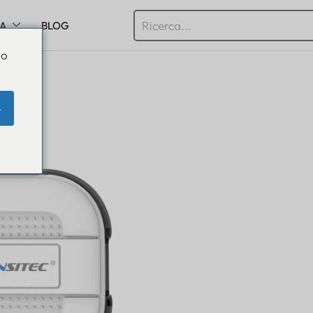
SA
BLOG
Do
e