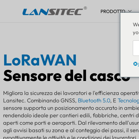
PRODOTTO
Vai
We
al
yo
contenuto
LoRaWAN
Sensore del casco
Migliora la sicurezza dei lavoratori e l'efficienza opera
Lansitec. Combinando GNSS,
Bluetooth 5.0
, E
Tecnolo
sensore supporta un posizionamento accurato in ambient
rendendolo ideale per cantieri edili, fabbriche, centri d
aperti come porti e aeroporti. Dal rilevamento dell'usur
agli avvisi basati su zona e al conteggio dei passi, il s
proattivamente le attività e le condizioni dei lavoratori.