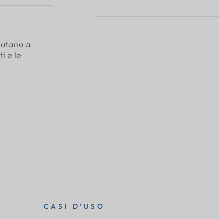
aiutano a
i e le
CASI D'USO