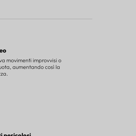
reo
leva movimenti improvvisi o
quota, aumentando così la
zza.
 pericolosi