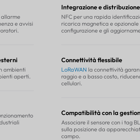
Integrazione e distribuzione
, allarme
NFC per una rapida identificazio
enza e avvisi
ricarica magnetica e opzionale
oratori.
configurazione e gli aggiornamen
esterni
Connettività flessibile
in ambienti
LoRaWAN
la connettività garan
ienti aperti.
raggio e a basso costo, riducend
cellulari.
Compatibilità con la gestion
 funzionamento
dustriali
Associare il sensore con i tag B
sulla posizione da apparecchiatu
campo.