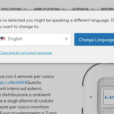
SOLUZIONI
APPLICAZIONI
AZIENDA
RISOR
've detected you might be speaking a different language. 
u want to change to:
English
Change Languag
Close and do not switch language
tiva con il sensore per casco
gia LoRaWAN
Questo
i interni ed esterni,
i distribuzione o ambienti
a e dagli allarmi di caduta
ensore per casco monitora
 Il suo accelerometro a 3 assi