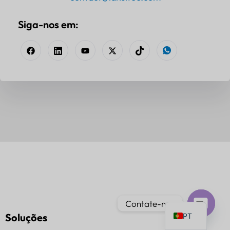
Siga-nos em:
IT
AR
JA
ES
DE
FR
KO
TH
EN
Contate-nos
Soluções
PT
Bate-