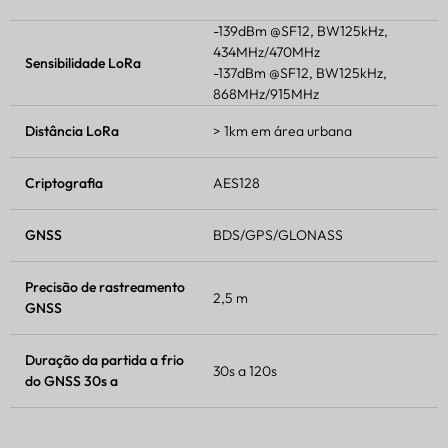
-139dBm @SF12, BW125kHz,
434MHz/470MHz
Sensibilidade LoRa
-137dBm @SF12, BW125kHz,
868MHz/915MHz
Distância LoRa
> 1km em área urbana
Criptografia
AES128
GNSS
BDS/GPS/GLONASS
Precisão de rastreamento
2,5 m
GNSS
Duração da partida a frio
30s a 120s
do GNSS 30s a