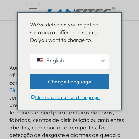
Pular
We've detected you might be
para
speaking a different language.
o
LoRaWAN
Do you want to change to:
conteúdo
Sensor de capacete
English
Aumente a segurança dos trabalhadores e a
eficiência operacional com o sensor para
Change Language
capacete da Lansitec. Combinando GNSS,
Bluetooth 5.0
, e
Tecnologia LoRaWAN
Este
sensor oferece suporte a posicionamento
Close and do not switch language
preciso em ambientes internos e externos,
tornando-o ideal para canteiros de obras,
fábricas, centros de distribuição ou ambientes
abertos, como portos e aeroportos. De
detecção de desgaste e alarmes de queda a