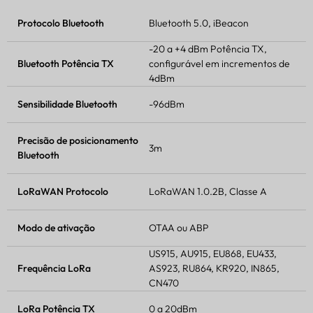
Protocolo Bluetooth
Bluetooth 5.0
, iBeacon
-20 a +4 dBm
Potência TX
,
Bluetooth
Potência TX
configurável em incrementos de
4dBm
Sensibilidade Bluetooth
-96dBm
Precisão de posicionamento
3m
Bluetooth
LoRaWAN
Protocolo
LoRaWAN
1.0.2B, Classe A
Modo de ativação
OTAA ou ABP
US915, AU915, EU868, EU433,
Frequência LoRa
AS923, RU864, KR920, IN865,
CN470
LoRa
Potência TX
0 a 20dBm