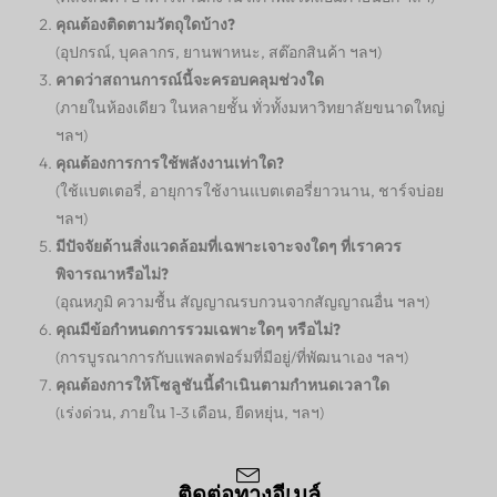
คุณต้องติดตามวัตถุใดบ้าง?
(อุปกรณ์, บุคลากร, ยานพาหนะ, สต๊อกสินค้า ฯลฯ)
คาดว่าสถานการณ์นี้จะครอบคลุมช่วงใด
(ภายในห้องเดียว ในหลายชั้น ทั่วทั้งมหาวิทยาลัยขนาดใหญ่
ฯลฯ)
คุณต้องการการใช้พลังงานเท่าใด?
(ใช้แบตเตอรี่, อายุการใช้งานแบตเตอรี่ยาวนาน, ชาร์จบ่อย
ฯลฯ)
มีปัจจัยด้านสิ่งแวดล้อมที่เฉพาะเจาะจงใดๆ ที่เราควร
พิจารณาหรือไม่?
(อุณหภูมิ ความชื้น สัญญาณรบกวนจากสัญญาณอื่น ฯลฯ)
คุณมีข้อกำหนดการรวมเฉพาะใดๆ หรือไม่?
(การบูรณาการกับแพลตฟอร์มที่มีอยู่/ที่พัฒนาเอง ฯลฯ)
คุณต้องการให้โซลูชันนี้ดำเนินตามกำหนดเวลาใด
(เร่งด่วน, ภายใน 1-3 เดือน, ยืดหยุ่น, ฯลฯ)
ติดต่อทางอีเมล์