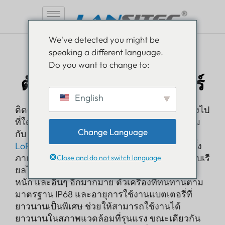
ข้าม
We've detected you might be
ไป
speaking a different language.
ที่
โลราวัน
Do you want to change to:
เนื้อหา
ตัวติดตามคอนเทนเนอร์
English
ติดตามทรัพย์สินอันมีค่าของคุณไม่ว่าจะเดินทางไป
ที่ใดด้วย Lansitec Container Tracker ที่มาพร้อม
Change Language
กับ GNSS, Bluetooth และ
เทคโนโลยี
LoRaWAN
โดดเด่นทั้งในด้านการระบุตำแหน่งทั้ง
ภายในและภายนอกอาคาร มอบการมองเห็นแบบเรี
Close and do not switch language
ยลไทม์ในตู้คอนเทนเนอร์ ตู้ขนส่ง เครื่องจักรกล
หนัก และอื่นๆ อีกมากมาย ตัวเครื่องที่ทนทานตาม
มาตรฐาน IP68 และอายุการใช้งานแบตเตอรี่ที่
ยาวนานเป็นพิเศษ ช่วยให้สามารถใช้งานได้
ยาวนานในสภาพแวดล้อมที่รุนแรง ขณะเดียวกัน