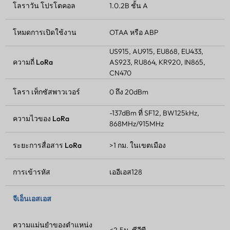
โลราวัน
โปรโตคอล
1.0.2B ชั้น A
โหมดการเปิดใช้งาน
OTAA หรือ ABP
US915, AU915, EU868, EU433,
ความถี่ LoRa
AS923, RU864, KR920, IN865,
CN470
โลรา
เท็กซัสพาวเวอร์
0 ถึง 20dBm
-137dBm ที่ SF12, BW125kHz,
ความไวของ LoRa
868MHz/915MHz
ระยะการสื่อสาร LoRa
>1 กม. ในเขตเมือง
การเข้ารหัส
เออีเอส128
จีเอ็นเอสเอส
ความแม่นยำของตำแหน่ง