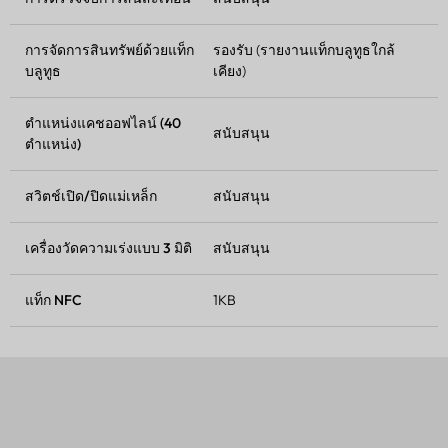
การจัดการสินทรัพย์ด้วยแท็ก
รองรับ (รายงานแท็กบลูทูธใกล้
บลูทูธ
เคียง)
ตำแหน่งแคชออฟไลน์ (40
สนับสนุน
ตำแหน่ง)
สวิตช์เปิด/ปิดแม่เหล็ก
สนับสนุน
เครื่องวัดความเร่งแบบ 3 มิติ
สนับสนุน
แท็ก NFC
1KB