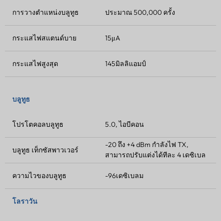
การวางตำแหน่งบลูทูธ
ประมาณ 500,000 ครั้ง
กระแสไฟสแตนด์บาย
15μA
กระแสไฟสูงสุด
145มิลลิแอมป์
บลูทูธ
โปรโตคอลบลูทูธ
5.0, ไอบีคอน
-20 ถึง +4 dBm
กำลังไฟ TX
,
บลูทูธ
เท็กซัสพาวเวอร์
สามารถปรับแต่งได้ทีละ 4 เดซิเบล
ความไวของบลูทูธ
-96เดซิเบลม
โลราวัน