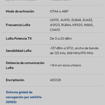
Modo de activación
OTAA o ABP
US915, AU915, EU868, EU433,
Frecuencia LoRa
AS923, RU864, KR920, IN865,
CN470
LoRa
Potencia TX
De 0 a 20 dBm
-137 dBm a SF12, ancho de banda
Sensibilidad LoRa
de 125 kHz, 868 MHz/915 MHz
Distancia de comunicación
>1km en zona urbana
LoRa
Encriptación
AES128
Sistema global de
navegación por satélite
(GNSS)