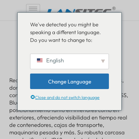
Saltar
We've detected you might be
al
speaking a different language.
contenido
LoRaWAN
Do you want to change to:
Rastreador de
English
contenedores
Realice un seguimiento de sus valiosos activos,
Change Language
dondequiera que viajen, con el rastreador de
contenedores de Lansitec. Equipado con GNSS,
Close and do not switch language
Bluetooth y
Tecnología LoRaWAN
Destaca en
posicionamiento tanto en interiores como en
exteriores, ofreciendo visibilidad en tiempo real
de contenedores, cajas de transporte,
maquinaria pesada y más. Su robusta carcasa