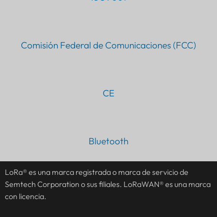
Comisión Federal de Comunicaciones (FCC)
CE
PT
Bluetooth
IT
AR
LoRa® es una marca registrada o marca de servicio de
Semtech Corporation o sus filiales. LoRaWAN® es una marca
JA
con licencia.
DE