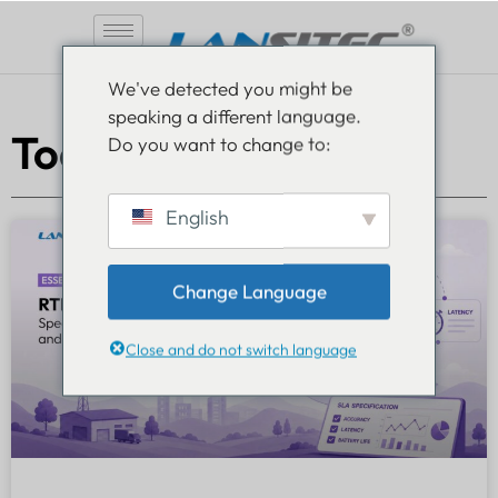
Saltar
We've detected you might be
al
speaking a different language.
contenido
Todos los artículos
Do you want to change to:
English
Change Language
Close and do not switch language