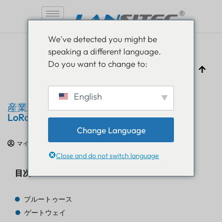
コ
We've detected you might be
ン
speaking a different language.
テ
Do you want to change to:
ン
ツ
へ
English
ス
産業環境における衝突防止のための
キ
LoRaWAN UWB ソリューション
ッ
Change Language
プ
マイジ
2025年3月26日
IoT ケーススタディ
Close and do not switch language
目次
ブルートゥース
ゲートウェイ