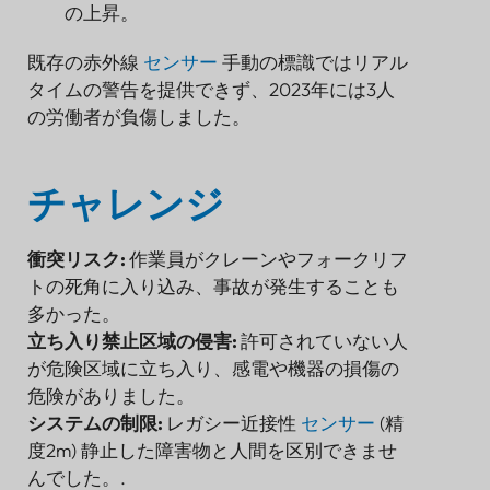
の上昇。
ソリューション: Lansitec の多目的 UWB-
LoRaWAN 安全エコシステム
既存の赤外線
センサー
手動の標識ではリアル
実装
タイムの警告を提供できず、2023年には3人
結果
の労働者が負傷しました。
結論
チャレンジ
衝突リスク:
作業員がクレーンやフォークリフ
トの死角に入り込み、事故が発生することも
多かった。
立ち入り禁止区域の侵害:
許可されていない人
が危険区域に立ち入り、感電や機器の損傷の
危険がありました。
システムの制限:
レガシー近接性
センサー
(精
度2m) 静止した障害物と人間を区別できませ
んでした。.