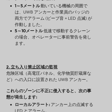
1～5メートル
動いている機械の周囲で
は、UWB アンカーと作業員のバッジの
両方でアラーム (ビープ音 + LED 点滅) が
作動しました。
5～10メートル
低速で移動するクレーン
の場合、オペレーターに事前警告を発し
ます。
2. 立ち入り禁止区域の監視
危険区域（高電圧パネル、化学物質貯蔵庫な
ど）への入口に設置された UWB アンカー。
これらのゾーンに不正に侵入すると、次の事
態が発生します:
ローカルアラート:
アンカー上の点滅する
LED とアラーム。