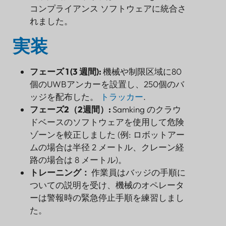
コンプライアンス ソフトウェアに統合さ
れました。
実装
フェーズ 1 (3 週間):
機械や制限区域に80
個のUWBアンカーを設置し、250個のバ
ッジを配布した。
トラッカー
.
フェーズ2（2週間）:
Samking のクラウ
ドベースのソフトウェアを使用して危険
ゾーンを較正しました (例: ロボットアー
ムの場合は半径 2 メートル、クレーン経
路の場合は 8 メートル)。
トレーニング：
作業員はバッジの手順に
ついての説明を受け、機械のオペレータ
ーは警報時の緊急停止手順を練習しまし
た。