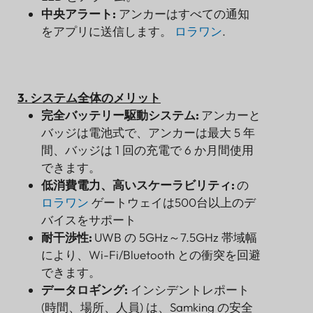
中央アラート:
アンカーはすべての通知
をアプリに送信します。
ロラワン
.
3. システム全体のメリット
完全バッテリー駆動システム:
アンカーと
バッジは電池式で、アンカーは最大 5 年
間、バッジは 1 回の充電で 6 か月間使用
できます。
低消費電力、高いスケーラビリティ:
の
ロラワン
ゲートウェイは500台以上のデ
バイスをサポート
耐干渉性:
UWB の 5GHz～7.5GHz 帯域幅
により、Wi-Fi/Bluetooth との衝突を回避
できます。
データロギング:
インシデントレポート
(時間、場所、人員) は、Samking の安全