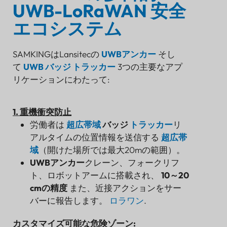
UWB-LoRaWAN 安全
エコシステム
SAMKINGはLansitecの
UWBアンカー
そし
て
UWB バッジ トラッカー
3つの主要なアプ
リケーションにわたって:
1. 重機衝突防止
労働者は
超広帯域
バッジ
トラッカー
リ
アルタイムの位置情報を送信する
超広帯
域
（開けた場所では最大20mの範囲）。
UWBアンカー
クレーン、フォークリフ
ト、ロボットアームに搭載され、
10～20
cmの精度
また、近接アクションをサー
バーに報告します。
ロラワン
.
カスタマイズ可能な危険ゾーン: