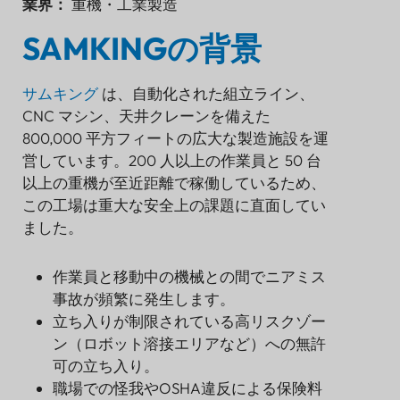
業界：
重機・工業製造
センサー
SAMKINGの背景
サムキング
は、自動化された組立ライン、
CNC マシン、天井クレーンを備えた
800,000 平方フィートの広大な製造施設を運
営しています。200 人以上の作業員と 50 台
以上の重機が至近距離で稼働しているため、
この工場は重大な安全上の課題に直面してい
ました。
作業員と移動中の機械との間でニアミス
事故が頻繁に発生します。
立ち入りが制限されている高リスクゾー
ン（ロボット溶接エリアなど）への無許
SAMKINGの背景
可の立ち入り。
チャレンジ
職場での怪我やOSHA違反による保険料
実装